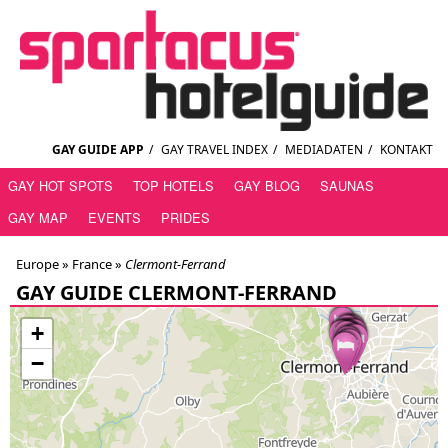
GAY GUIDE APP
/
GAY TRAVEL INDEX
/
MEDIADATEN
/
KONTAKT
GAY HOT SPOTS
TOP HOTELS
GAY BLOG
SAUNAS
GAY MAP
EVENTS
PRIDES
Europe »
France
»
Clermont-Ferrand
GAY GUIDE CLERMONT-FERRAND
+
−