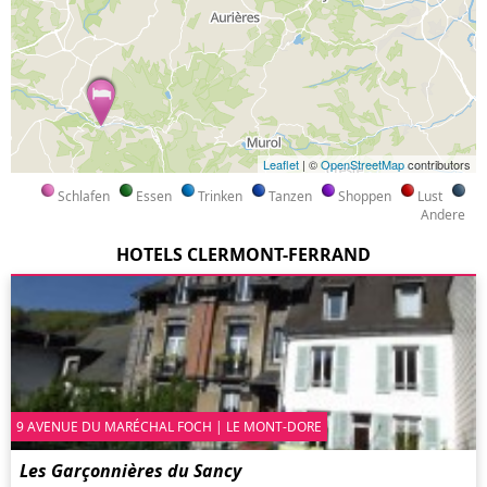
Leaflet
| ©
OpenStreetMap
contributors
Schlafen
Essen
Trinken
Tanzen
Shoppen
Lust
Andere
HOTELS CLERMONT-FERRAND
9 AVENUE DU MARÉCHAL FOCH | LE MONT-DORE
Les Garçonnières du Sancy