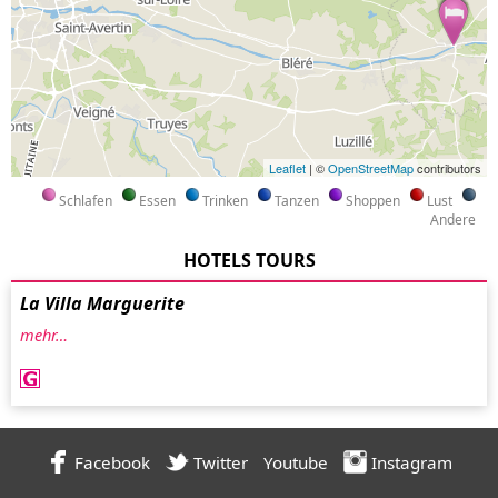
Leaflet
| ©
OpenStreetMap
contributors
Schlafen
Essen
Trinken
Tanzen
Shoppen
Lust
Andere
HOTELS TOURS
La Villa Marguerite
mehr…
Facebook
Twitter
Youtube
Instagram