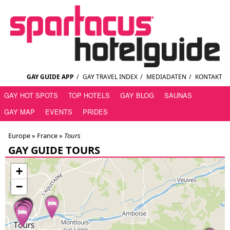
GAY GUIDE APP
/
GAY TRAVEL INDEX
/
MEDIADATEN
/
KONTAKT
GAY HOT SPOTS
TOP HOTELS
GAY BLOG
SAUNAS
GAY MAP
EVENTS
PRIDES
Europe »
France
»
Tours
GAY GUIDE TOURS
+
−