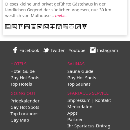
Dieses kleine und privat geführte Gästehaus in der
ländlichen Gegend der südlichen Vogesen, nur 30 km
westlich von Mulhouse...
mehr…
Facebook
Twitter
Youtube
Instagram
HOTELS
SAUNAS
Hotel Guide
Sauna Guide
Gay Hot Spots
Gay Hot Spots
Top Hotels
Top Saunas
SPARTACUS SERVICE
GOING OUT
Impressum | Kontakt
Pridekalender
Mediadaten
Gay Hot Spots
Apps
Top Locations
Partner
Gay Map
Ihr Spartacus-Eintrag