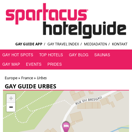
GAY GUIDE APP
/
GAY TRAVEL INDEX
/
MEDIADATEN
/
KONTAKT
GAY HOT SPOTS
TOP HOTELS
GAY BLOG
SAUNAS
GAY MAP
EVENTS
PRIDES
Europe »
France
»
Urbes
GAY GUIDE URBES
+
−