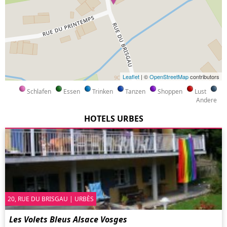
Leaflet
| ©
OpenStreetMap
contributors
Schlafen
Essen
Trinken
Tanzen
Shoppen
Lust
Andere
HOTELS URBES
20, RUE DU BRISGAU | URBÈS
Les Volets Bleus Alsace Vosges