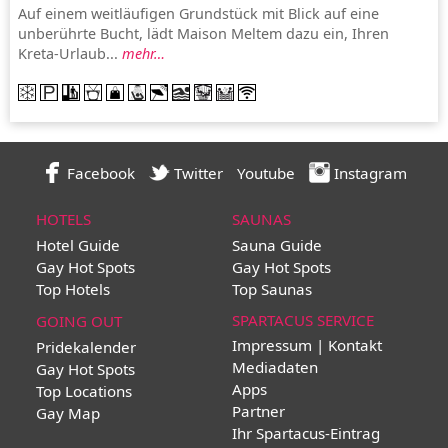
Auf einem weitläufigen Grundstück mit Blick auf eine
unberührte Bucht, lädt Maison Meltem dazu ein, Ihren
Kreta-Urlaub...
mehr…
Facebook
Twitter
Youtube
Instagram
HOTELS
SAUNAS
Hotel Guide
Sauna Guide
Gay Hot Spots
Gay Hot Spots
Top Hotels
Top Saunas
SPARTACUS SERVICE
GOING OUT
Impressum | Kontakt
Pridekalender
Mediadaten
Gay Hot Spots
Apps
Top Locations
Partner
Gay Map
Ihr Spartacus-Eintrag