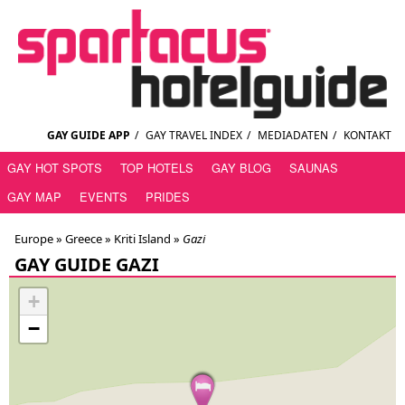
GAY GUIDE APP
/
GAY TRAVEL INDEX
/
MEDIADATEN
/
KONTAKT
GAY HOT SPOTS
TOP HOTELS
GAY BLOG
SAUNAS
GAY MAP
EVENTS
PRIDES
Europe »
Greece
»
Kriti Island
»
Gazi
GAY GUIDE GAZI
+
−