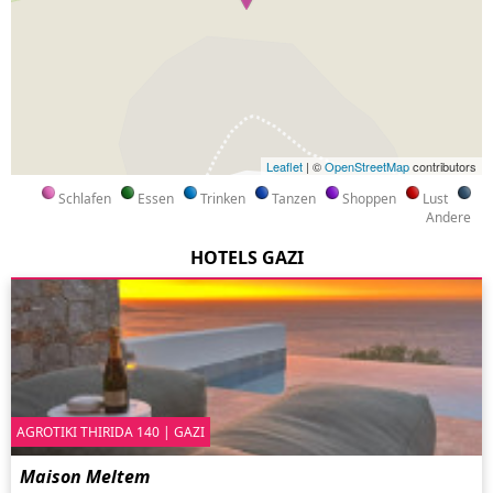
Leaflet
| ©
OpenStreetMap
contributors
Schlafen
Essen
Trinken
Tanzen
Shoppen
Lust
Andere
HOTELS GAZI
AGROTIKI THIRIDA 140 | GAZI
Maison Meltem