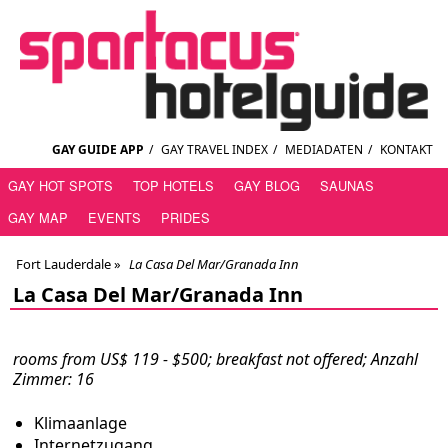
GAY GUIDE APP
/
GAY TRAVEL INDEX
/
MEDIADATEN
/
KONTAKT
GAY HOT SPOTS
TOP HOTELS
GAY BLOG
SAUNAS
GAY MAP
EVENTS
PRIDES
Fort Lauderdale
»
La Casa Del Mar/Granada Inn
La Casa Del Mar/Granada Inn
rooms from US$ 119 - $500; breakfast not offered; Anzahl
Zimmer: 16
Klimaanlage
Internetzugang