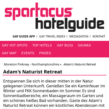
GAY GUIDE APP
/
GAY TRAVEL INDEX
/
MEDIADATEN
/
KONTAKT
GAY HOT SPOTS
TOP HOTELS
GAY BLOG
SAUNAS
GAY MAP
EVENTS
PRIDES
Moreton Pinkney - Northamptonshire
»
Adam's Naturist Retreat
Adam's Naturist Retreat
Entspannen Sie sich in dieser mitten in der Natur
gelegenen Unterkunft. Genießen Sie ein Kaminfeuer im
Winter und FKK-Sonnenbaden im Sommer. Es sind
Sonnenbadbereiche, ein Massageraum im Garten und
ein schönes heißes Bad vorhanden. Gäste des Adam's
Naturist Retreat können ein köstliches Abendessen mit