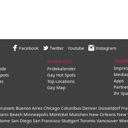
Facebook
Twitter
Youtube
Instagram
SPART
GOING OUT
Impres
ide
Pridekalender
Media
Spots
Gay Hot Spots
Apps
as
Top Locations
Partne
Gay Map
Ihr Spa
russels
Buenos Aires
Chicago
Columbus
Denver
Düsseldorf
Fra
iami Beach
Minneapolis
Montréal
München
New Orleans
New 
Rome
San Diego
San Francisco
Stuttgart
Toronto
Vancouver
Wie