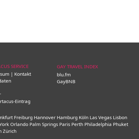
ACUS SERVICE
GAY TRAVEL INDEX
sum | Kontakt
blu.fm
daten
GayBNB
r
rtacus-Eintrag
nkfurt
Freiburg
Hannover
Hamburg
Köln
Las Vegas
Lisbon
York
Orlando
Palm Springs
Paris
Perth
Philadelphia
Phuket
n
Zürich