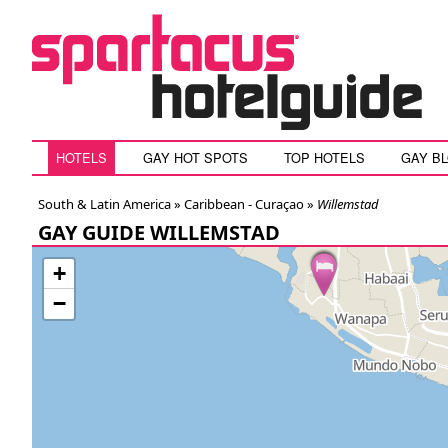
HOTELS
GAY HOT SPOTS
TOP HOTELS
GAY B
South & Latin America »
Caribbean - Curaçao
»
Willemstad
GAY GUIDE WILLEMSTAD
+
−