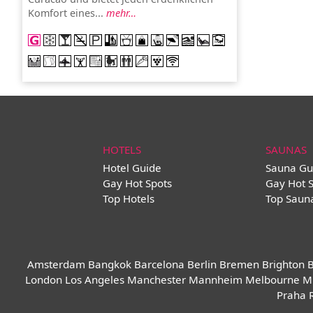
Komfort eines...
mehr…
HOTELS
SAUNAS
Hotel Guide
Sauna Gu
Gay Hot Spots
Gay Hot 
Top Hotels
Top Saun
Amsterdam
Bangkok
Barcelona
Berlin
Bremen
Brighton
B
London
Los Angeles
Manchester
Mannheim
Melbourne
M
Praha