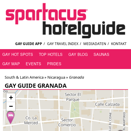
GAY GUIDE APP
/
GAY TRAVEL INDEX
/
MEDIADATEN
/
KONTAKT
GAY HOT SPOTS
TOP HOTELS
GAY BLOG
SAUNAS
GAY MAP
EVENTS
PRIDES
South & Latin America »
Nicaragua
»
Granada
GAY GUIDE GRANADA
+
−