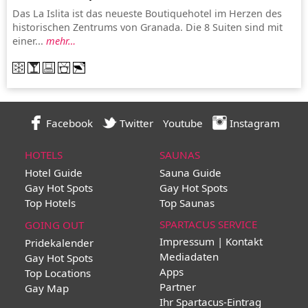
Das La Islita ist das neueste Boutiquehotel im Herzen des
historischen Zentrums von Granada. Die 8 Suiten sind mit
einer...
mehr…
Facebook
Twitter
Youtube
Instagram
HOTELS
SAUNAS
Hotel Guide
Sauna Guide
Gay Hot Spots
Gay Hot Spots
Top Hotels
Top Saunas
SPARTACUS SERVICE
GOING OUT
Impressum | Kontakt
Pridekalender
Mediadaten
Gay Hot Spots
Apps
Top Locations
Partner
Gay Map
Ihr Spartacus-Eintrag