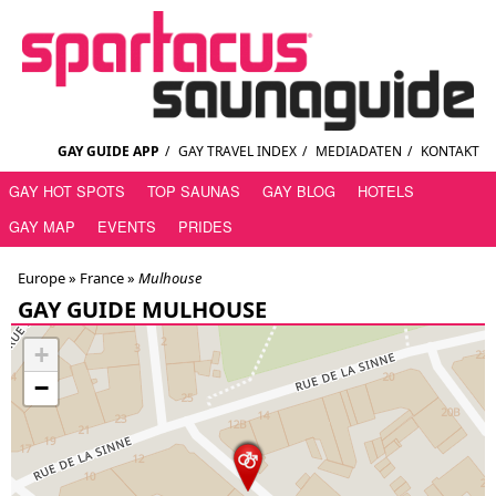
GAY GUIDE APP
/
GAY TRAVEL INDEX
/
MEDIADATEN
/
KONTAKT
GAY HOT SPOTS
TOP SAUNAS
GAY BLOG
HOTELS
GAY MAP
EVENTS
PRIDES
Europe »
France
»
Mulhouse
GAY GUIDE MULHOUSE
+
−