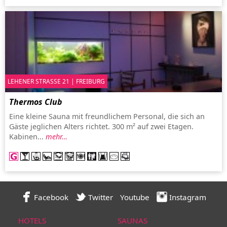
LEHENER STRASSE 21 | FREIBURG
Thermos Club
Eine kleine Sauna mit freundlichem Personal, die sich an
Gäste jeglichen Alters richtet. 300 m² auf zwei Etagen.
Kabinen...
mehr…
Facebook
Twitter
Youtube
Instagram
HOTELS
SAUNAS