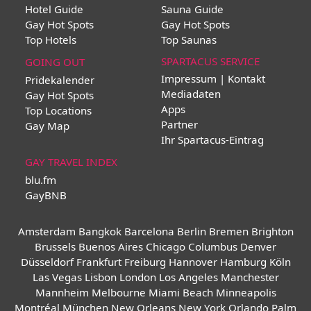
Hotel Guide
Sauna Guide
Gay Hot Spots
Gay Hot Spots
Top Hotels
Top Saunas
SPARTACUS SERVICE
GOING OUT
Impressum | Kontakt
Pridekalender
Mediadaten
Gay Hot Spots
Apps
Top Locations
Partner
Gay Map
Ihr Spartacus-Eintrag
GAY TRAVEL INDEX
blu.fm
GayBNB
Amsterdam
Bangkok
Barcelona
Berlin
Bremen
Brighton
Brussels
Buenos Aires
Chicago
Columbus
Denver
Düsseldorf
Frankfurt
Freiburg
Hannover
Hamburg
Köln
Las Vegas
Lisbon
London
Los Angeles
Manchester
Mannheim
Melbourne
Miami Beach
Minneapolis
Montréal
München
New Orleans
New York
Orlando
Palm