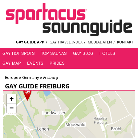
GAY GUIDE APP
/
GAY TRAVEL INDEX
/
MEDIADATEN
/
KONTAKT
GAY HOT SPOTS
TOP SAUNAS
GAY BLOG
HOTELS
GAY MAP
EVENTS
PRIDES
Europe »
Germany
»
Freiburg
GAY GUIDE FREIBURG
+
−