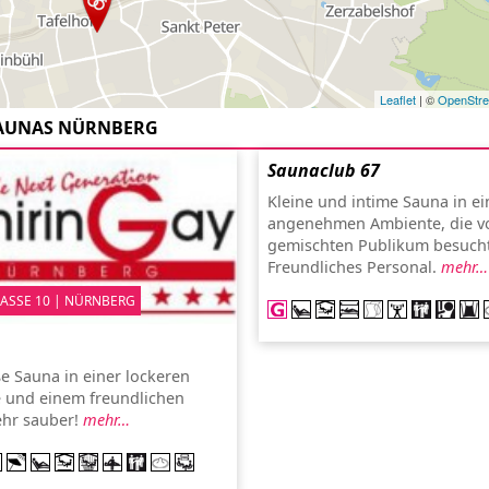
Leaflet
| ©
OpenStr
AUNAS NÜRNBERG
Saunaclub 67
Kleine und intime Sauna in e
angenehmen Ambiente, die v
gemischten Publikum besucht
Freundliches Personal.
mehr…
SSE 10 | NÜRNBERG
e Sauna in einer lockeren
 und einem freundlichen
ehr sauber!
mehr…