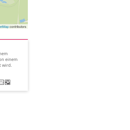
eetMap
contributors
inem
on einem
 wird.