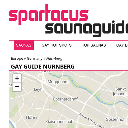
SAUNAS
GAY HOT SPOTS
TOP SAUNAS
GAY 
Europe »
Germany
»
Nürnberg
GAY GUIDE NÜRNBERG
+
−