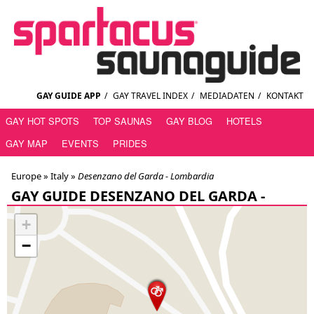
GAY GUIDE APP
/
GAY TRAVEL INDEX
/
MEDIADATEN
/
KONTAKT
GAY HOT SPOTS
TOP SAUNAS
GAY BLOG
HOTELS
GAY MAP
EVENTS
PRIDES
Europe »
Italy
»
Desenzano del Garda - Lombardia
GAY GUIDE DESENZANO DEL GARDA -
LOMBARDIA
+
−