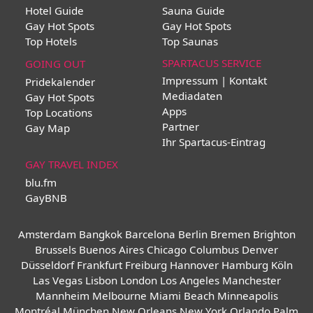
Hotel Guide
Sauna Guide
Gay Hot Spots
Gay Hot Spots
Top Hotels
Top Saunas
SPARTACUS SERVICE
GOING OUT
Impressum | Kontakt
Pridekalender
Mediadaten
Gay Hot Spots
Apps
Top Locations
Partner
Gay Map
Ihr Spartacus-Eintrag
GAY TRAVEL INDEX
blu.fm
GayBNB
Amsterdam
Bangkok
Barcelona
Berlin
Bremen
Brighton
Brussels
Buenos Aires
Chicago
Columbus
Denver
Düsseldorf
Frankfurt
Freiburg
Hannover
Hamburg
Köln
Las Vegas
Lisbon
London
Los Angeles
Manchester
Mannheim
Melbourne
Miami Beach
Minneapolis
Montréal
München
New Orleans
New York
Orlando
Palm