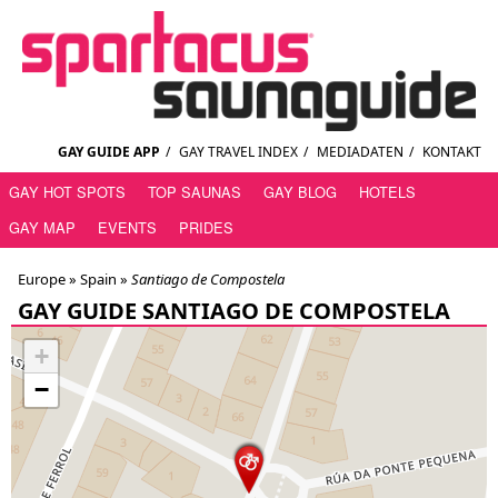
GAY GUIDE APP
/
GAY TRAVEL INDEX
/
MEDIADATEN
/
KONTAKT
GAY HOT SPOTS
TOP SAUNAS
GAY BLOG
HOTELS
GAY MAP
EVENTS
PRIDES
Europe »
Spain
»
Santiago de Compostela
GAY GUIDE SANTIAGO DE COMPOSTELA
+
−