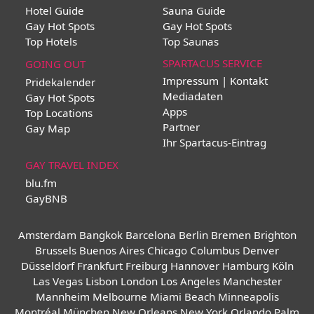
Hotel Guide
Sauna Guide
Gay Hot Spots
Gay Hot Spots
Top Hotels
Top Saunas
SPARTACUS SERVICE
GOING OUT
Impressum | Kontakt
Pridekalender
Mediadaten
Gay Hot Spots
Apps
Top Locations
Partner
Gay Map
Ihr Spartacus-Eintrag
GAY TRAVEL INDEX
blu.fm
GayBNB
Amsterdam
Bangkok
Barcelona
Berlin
Bremen
Brighton
Brussels
Buenos Aires
Chicago
Columbus
Denver
Düsseldorf
Frankfurt
Freiburg
Hannover
Hamburg
Köln
Las Vegas
Lisbon
London
Los Angeles
Manchester
Mannheim
Melbourne
Miami Beach
Minneapolis
Montréal
München
New Orleans
New York
Orlando
Palm