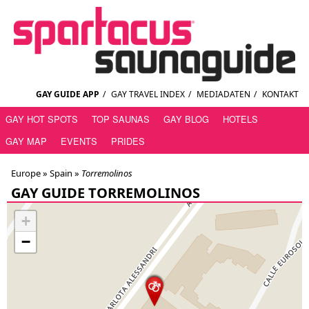
GAY GUIDE APP
/
GAY TRAVEL INDEX
/
MEDIADATEN
/
KONTAKT
GAY HOT SPOTS
TOP SAUNAS
GAY BLOG
HOTELS
GAY MAP
EVENTS
PRIDES
Europe »
Spain
»
Torremolinos
GAY GUIDE TORREMOLINOS
+
−