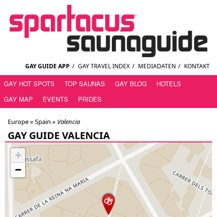
GAY GUIDE APP
/
GAY TRAVEL INDEX
/
MEDIADATEN
/
KONTAKT
GAY HOT SPOTS
TOP SAUNAS
GAY BLOG
HOTELS
GAY MAP
EVENTS
PRIDES
Europe »
Spain
»
Valencia
GAY GUIDE VALENCIA
+
−