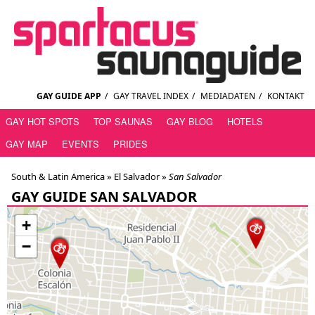
GAY GUIDE APP
/
GAY TRAVEL INDEX
/
MEDIADATEN
/
KONTAKT
GAY HOT SPOTS
TOP SAUNAS
GAY BLOG
HOTELS
GAY MAP
EVENTS
PRIDES
South & Latin America »
El Salvador
»
San Salvador
GAY GUIDE SAN SALVADOR
+
−