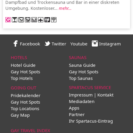
Dampfbad und Trockensauna und Bar in einer diskreten
Umgebung. Kostenloser...
mehr…
Facebook
Twitter
Youtube
Instagram
HOTELS
SAUNAS
Hotel Guide
Sauna Guide
Gay Hot Spots
Gay Hot Spots
Top Hotels
Top Saunas
SPARTACUS SERVICE
GOING OUT
Impressum | Kontakt
Pridekalender
Mediadaten
Gay Hot Spots
Apps
Top Locations
Partner
Gay Map
Ihr Spartacus-Eintrag
GAY TRAVEL INDEX