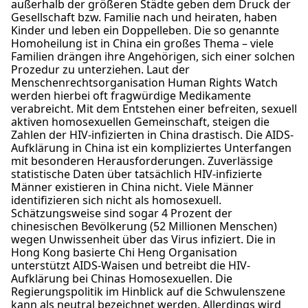
außerhalb der größeren Städte geben dem Druck der
Gesellschaft bzw. Familie nach und heiraten, haben
Kinder und leben ein Doppelleben. Die so genannte
Homoheilung ist in China ein großes Thema – viele
Familien drängen ihre Angehörigen, sich einer solchen
Prozedur zu unterziehen. Laut der
Menschenrechtsorganisation Human Rights Watch
werden hierbei oft fragwürdige Medikamente
verabreicht. Mit dem Entstehen einer befreiten, sexuell
aktiven homosexuellen Gemeinschaft, steigen die
Zahlen der HIV-infizierten in China drastisch. Die AIDS-
Aufklärung in China ist ein kompliziertes Unterfangen
mit besonderen Herausforderungen. Zuverlässige
statistische Daten über tatsächlich HIV-infizierte
Männer existieren in China nicht. Viele Männer
identifizieren sich nicht als homosexuell.
Schätzungsweise sind sogar 4 Prozent der
chinesischen Bevölkerung (52 Millionen Menschen)
wegen Unwissenheit über das Virus infiziert. Die in
Hong Kong basierte Chi Heng Organisation
unterstützt AIDS-Waisen und betreibt die HIV-
Aufklärung bei Chinas Homosexuellen. Die
Regierungspolitik im Hinblick auf die Schwulenszene
kann als neutral bezeichnet werden. Allerdings wird