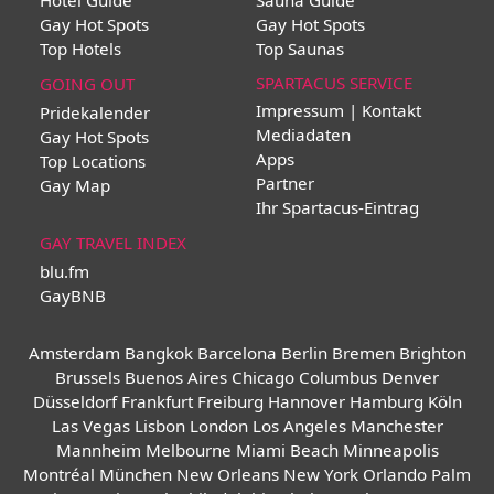
Hotel Guide
Sauna Guide
Gay Hot Spots
Gay Hot Spots
Top Hotels
Top Saunas
SPARTACUS SERVICE
GOING OUT
Impressum | Kontakt
Pridekalender
Mediadaten
Gay Hot Spots
Apps
Top Locations
Partner
Gay Map
Ihr Spartacus-Eintrag
GAY TRAVEL INDEX
blu.fm
GayBNB
Amsterdam
Bangkok
Barcelona
Berlin
Bremen
Brighton
Brussels
Buenos Aires
Chicago
Columbus
Denver
Düsseldorf
Frankfurt
Freiburg
Hannover
Hamburg
Köln
Las Vegas
Lisbon
London
Los Angeles
Manchester
Mannheim
Melbourne
Miami Beach
Minneapolis
Montréal
München
New Orleans
New York
Orlando
Palm