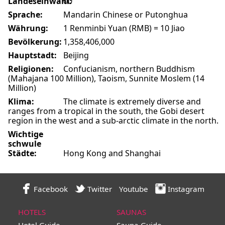
Landeseinwahl:
00
Sprache:
Mandarin Chinese or Putonghua
Währung:
1 Renminbi Yuan (RMB) = 10 Jiao
Bevölkerung:
1,358,406,000
Hauptstadt:
Beijing
Religionen:
Confucianism, northern Buddhism
(Mahajana 100 Million), Taoism, Sunnite Moslem (14
Million)
Klima:
The climate is extremely diverse and
ranges from a tropical in the south, the Gobi desert
region in the west and a sub-arctic climate in the north.
Wichtige
schwule
Städte:
Hong Kong and Shanghai
Facebook
Twitter
Youtube
Instagram
HOTELS
SAUNAS