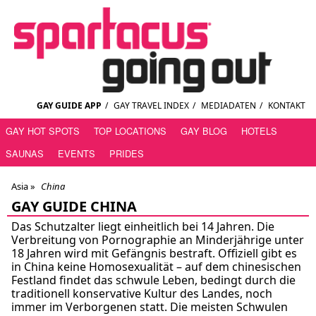
GAY GUIDE APP
/
GAY TRAVEL INDEX
/
MEDIADATEN
/
KONTAKT
GAY HOT SPOTS
TOP LOCATIONS
GAY BLOG
HOTELS
SAUNAS
EVENTS
PRIDES
Asia »
China
GAY GUIDE CHINA
Das Schutzalter liegt einheitlich bei 14 Jahren. Die
Verbreitung von Pornographie an Minderjährige unter
18 Jahren wird mit Gefängnis bestraft. Offiziell gibt es
in China keine Homosexualität – auf dem chinesischen
Festland findet das schwule Leben, bedingt durch die
traditionell konservative Kultur des Landes, noch
immer im Verborgenen statt. Die meisten Schwulen