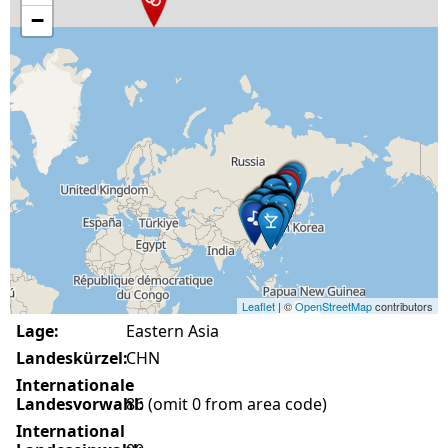
−
Leaflet
| ©
OpenStreetMap
contributors
Lage:
Eastern Asia
Landeskürzel:
CHN
Internationale
Landesvorwahl:
86 (omit 0 from area code)
International