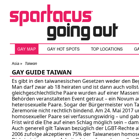
GAY MAP
GAY HOT SPOTS
TOP LOCATIONS
G
Asia »
Taiwan
GAY GUIDE TAIWAN
Es gibt in den taiwanesischen Gesetzen weder den Begr
Man darf zwar ab 18 heiraten und ist dann auch vollst
gleichgeschlechtliche Paare wurden auf einer Massenh
Behörden veranstalteten Event getraut – ein Novum au
heterosexuelle Paare. Sogar der Bürgermeister von Ta
Zeremonie nicht rechtlich bindend. Am 24. Mai 2017 u
homosexueller Paare sei verfassungswidrig – und gab 
Frist wird die Ehe auf einen Schlag möglich sein – da
Auch generell gilt Taiwan bezüglich der LGBT-Rechte 
2006 zufolge akzeptieren 75% der Taiwanesen homose