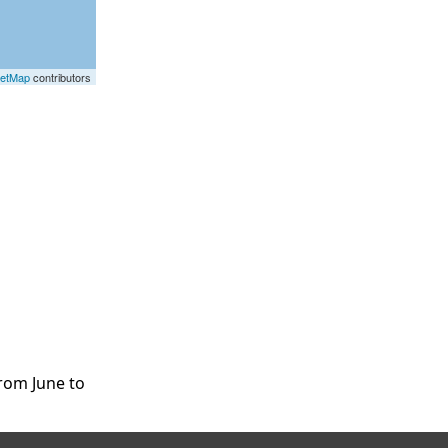
eetMap
contributors
rom June to