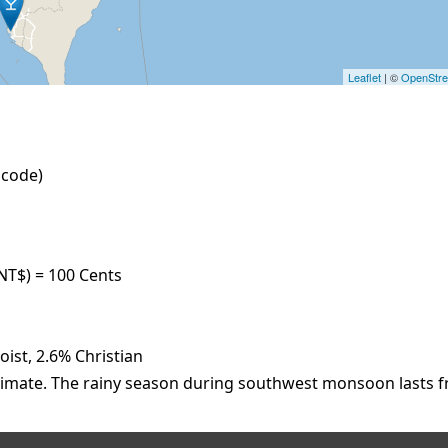
Leaflet
| ©
OpenStr
 code)
NT$) = 100 Cents
ist, 2.6% Christian
limate. The rainy season during southwest monsoon lasts f