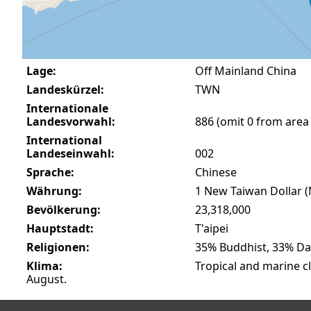
Lage:
Off Mainland China
Landeskürzel:
TWN
Internationale
Landesvorwahl:
886 (omit 0 from area
International
Landeseinwahl:
002
Sprache:
Chinese
Währung:
1 New Taiwan Dollar (
Bevölkerung:
23,318,000
Hauptstadt:
T'aipei
Religionen:
35% Buddhist, 33% Dao
Klima:
Tropical and marine c
August.