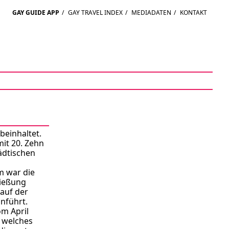
GAY GUIDE APP
/
GAY TRAVEL INDEX
/
MEDIADATEN
/
KONTAKT
beinhaltet.
mit 20. Zehn
ädtischen
m war die
ließung
lauf der
inführt.
om April
 welches