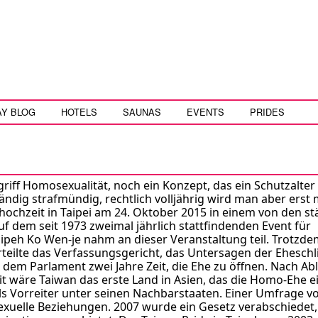
AY BLOG
HOTELS
SAUNAS
EVENTS
PRIDES
iff Homosexualität, noch ein Konzept, das ein Schutzalter 
ändig strafmündig, rechtlich volljährig wird man aber erst 
ochzeit in Taipei am 24. Oktober 2015 in einem von den st
f dem seit 1973 zweimal jährlich stattfindenden Event für
ipeh Ko Wen-je nahm an dieser Veranstaltung teil. Trotzde
rteilte das Verfassungsgericht, das Untersagen der Ehesch
dem Parlament zwei Jahre Zeit, die Ehe zu öffnen. Nach Ab
mit wäre Taiwan das erste Land in Asien, das die Homo-Ehe e
als Vorreiter unter seinen Nachbarstaaten. Einer Umfrage v
xuelle Beziehungen. 2007 wurde ein Gesetz verabschiedet,