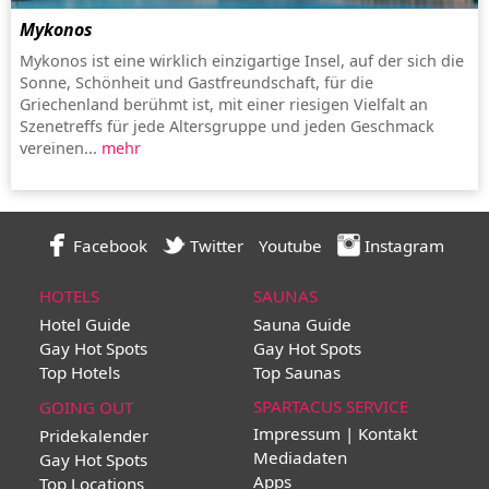
Mykonos
Mykonos ist eine wirklich einzigartige Insel, auf der sich die
Sonne, Schönheit und Gastfreundschaft, für die
Griechenland berühmt ist, mit einer riesigen Vielfalt an
Szenetreffs für jede Altersgruppe und jeden Geschmack
vereinen...
mehr
Facebook
Twitter
Youtube
Instagram
HOTELS
SAUNAS
Hotel Guide
Sauna Guide
Gay Hot Spots
Gay Hot Spots
Top Hotels
Top Saunas
SPARTACUS SERVICE
GOING OUT
Impressum | Kontakt
Pridekalender
Mediadaten
Gay Hot Spots
Apps
Top Locations