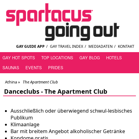
GAY GUIDE APP
/
GAY TRAVEL INDEX
/
MEDIADATEN
/
KONTAKT
GAY HOT SPOTS
TOP LOCATIONS
GAY BLOG
HOTELS
SAUNAS
EVENTS
PRIDES
Athina
»
The Apartment Club
Danceclubs -
The Apartment Club
Ausschließlich oder überwiegend schwul-lesbisches
Publikum
Klimaanlage
Bar mit breitem Angebot alkoholischer Getränke
Kondome gratis