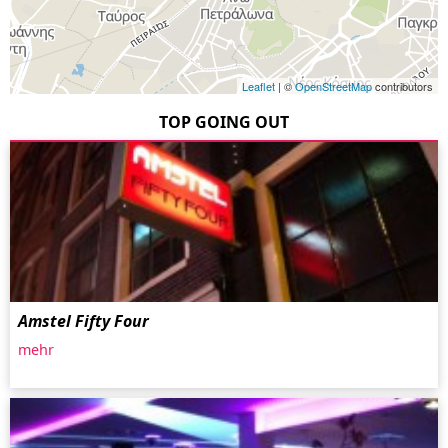
Leaflet
| ©
OpenStreetMap
contributors
TOP GOING OUT
Amstel Fifty Four
mehr