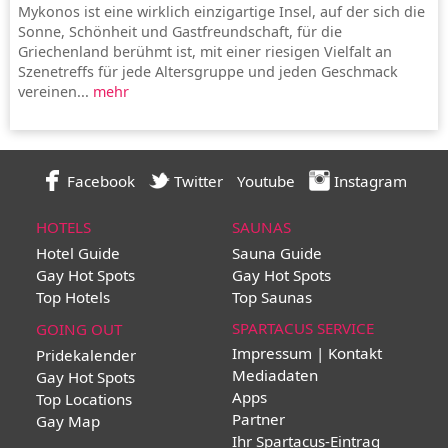
Mykonos ist eine wirklich einzigartige Insel, auf der sich die
Sonne, Schönheit und Gastfreundschaft, für die
Griechenland berühmt ist, mit einer riesigen Vielfalt an
Szenetreffs für jede Altersgruppe und jeden Geschmack
vereinen...
mehr
Facebook
Twitter
Youtube
Instagram
HOTELS
SAUNAS
Hotel Guide
Sauna Guide
Gay Hot Spots
Gay Hot Spots
Top Hotels
Top Saunas
SPARTACUS SERVICE
GOING OUT
Impressum | Kontakt
Pridekalender
Mediadaten
Gay Hot Spots
Apps
Top Locations
Partner
Gay Map
Ihr Spartacus-Eintrag