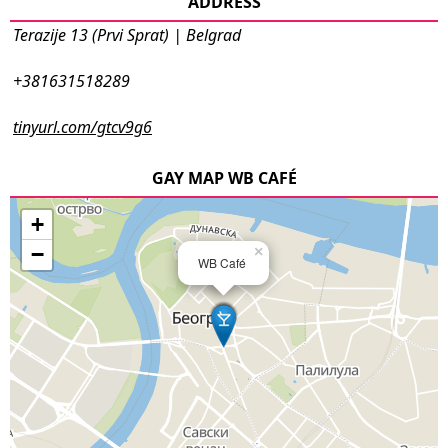
ADDRESS
Terazije 13 (Prvi Sprat) | Belgrad
+381631518289
tinyurl.com/gtcv9g6
GAY MAP WB CAFÉ
+
−
×
WB Café