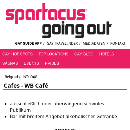
GAY GUIDE APP
/
GAY TRAVEL INDEX
/
MEDIADATEN
/
KONTAKT
GAY HOT SPOTS
TOP LOCATIONS
GAY BLOG
HOTELS
SAUNAS
EVENTS
PRIDES
Belgrad
»
WB Café
Cafes -
WB Café
ausschließlich oder überwiegend schwules
Publikum
Bar mit breitem Angebot alkoholischer Getränke