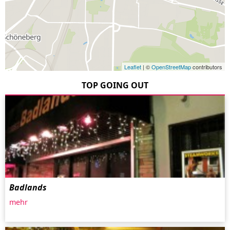
Leaflet
| ©
OpenStreetMap
contributors
TOP GOING OUT
Badlands
mehr