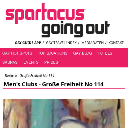
GAY GUIDE APP
/
GAY TRAVEL INDEX
/
MEDIADATEN
/
KONTAKT
GAY HOT SPOTS
TOP LOCATIONS
GAY BLOG
HOTELS
SAUNAS
EVENTS
PRIDES
Berlin
»
Große Freiheit No 114
Men's Clubs -
Große Freiheit No 114