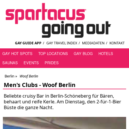
GAY GUIDE APP
/
GAY TRAVEL INDEX
/
MEDIADATEN
/
KONTAKT
GAY HOT SPOTS
TOP LOCATIONS
GAY BLOG
HOTELS
SAUNAS
EVENTS
PRIDES
Berlin
»
Woof Berlin
Men's Clubs -
Woof Berlin
Beliebte cruisy Bar in Berlin-Schöneberg für Bären,
behaart und reife Kerle. Am Dienstag, den 2-für-1-Bier
Büste die ganze Nacht.