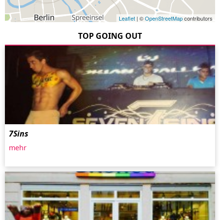
Leaflet
| ©
OpenStreetMap
contributors
TOP GOING OUT
7Sins
mehr