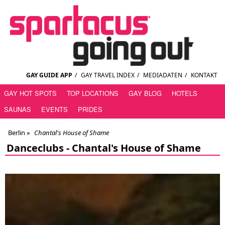
GAY GUIDE APP
/
GAY TRAVEL INDEX
/
MEDIADATEN
/
KONTAKT
GAY HOT SPOTS
TOP LOCATIONS
GAY BLOG
HOTELS
SAUNAS
EVENTS
PRIDES
Berlin
»
Chantal's House of Shame
Danceclubs -
Chantal's House of Shame