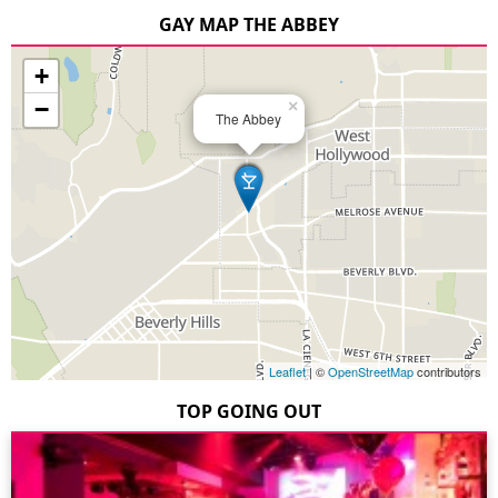
GAY MAP THE ABBEY
+
−
×
The Abbey
Leaflet
| ©
OpenStreetMap
contributors
TOP GOING OUT