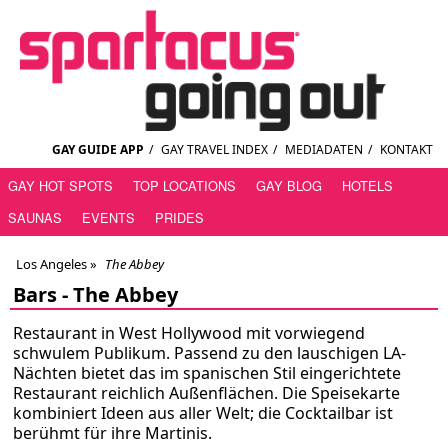
GAY GUIDE APP
/
GAY TRAVEL INDEX
/
MEDIADATEN
/
KONTAKT
GAY HOT SPOTS
TOP LOCATIONS
GAY BLOG
HOTELS
SAUNAS
EVENTS
PRIDES
Los Angeles
»
The Abbey
Bars -
The Abbey
Restaurant in West Hollywood mit vorwiegend
schwulem Publikum. Passend zu den lauschigen LA-
Nächten bietet das im spanischen Stil eingerichtete
Restaurant reichlich Außenflächen. Die Speisekarte
kombiniert Ideen aus aller Welt; die Cocktailbar ist
berühmt für ihre Martinis.