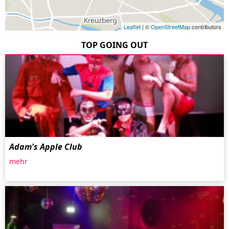
Leaflet
| ©
OpenStreetMap
contributors
TOP GOING OUT
Adam's Apple Club
mehr