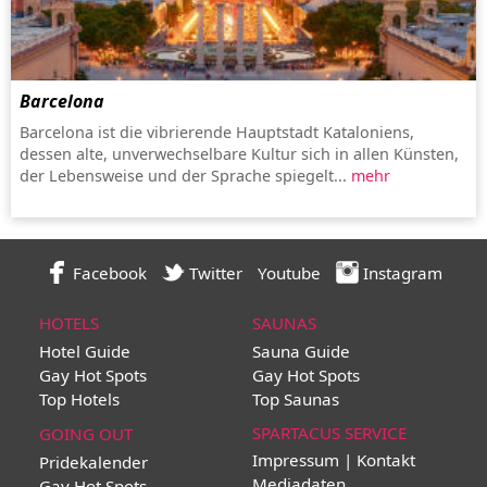
Barcelona
Barcelona ist die vibrierende Hauptstadt Kataloniens,
dessen alte, unverwechselbare Kultur sich in allen Künsten,
der Lebensweise und der Sprache spiegelt...
mehr
Facebook
Twitter
Youtube
Instagram
HOTELS
SAUNAS
Hotel Guide
Sauna Guide
Gay Hot Spots
Gay Hot Spots
Top Hotels
Top Saunas
SPARTACUS SERVICE
GOING OUT
Impressum | Kontakt
Pridekalender
Mediadaten
Gay Hot Spots