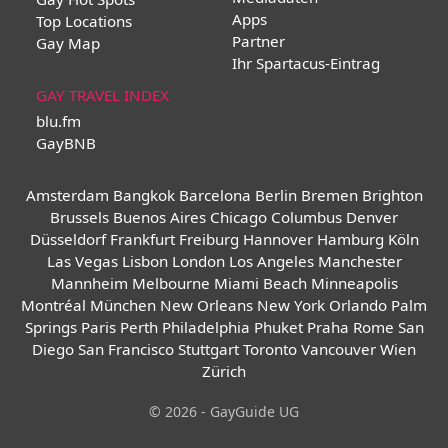
Apps
Top Locations
Partner
Gay Map
Ihr Spartacus-Eintrag
GAY TRAVEL INDEX
blu.fm
GayBNB
Amsterdam
Bangkok
Barcelona
Berlin
Bremen
Brighton
Brussels
Buenos Aires
Chicago
Columbus
Denver
Düsseldorf
Frankfurt
Freiburg
Hannover
Hamburg
Köln
Las Vegas
Lisbon
London
Los Angeles
Manchester
Mannheim
Melbourne
Miami Beach
Minneapolis
Montréal
München
New Orleans
New York
Orlando
Palm
Springs
Paris
Perth
Philadelphia
Phuket
Praha
Rome
San
Diego
San Francisco
Stuttgart
Toronto
Vancouver
Wien
Zürich
© 2026 - GayGuide UG