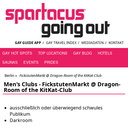
GAY GUIDE APP
/
GAY TRAVEL INDEX
/
MEDIADATEN
/
KONTAKT
GAY HOT SPOTS
TOP LOCATIONS
GAY BLOG
HOTELS
SAUNAS
EVENTS
PRIDES
Berlin
»
FickstutenMarkt @ Dragon-Room of the KitKat-Club
Men's Clubs -
FickstutenMarkt @ Dragon-
Room of the KitKat-Club
ausschließlich oder überwiegend schwules
Publikum
Darkroom