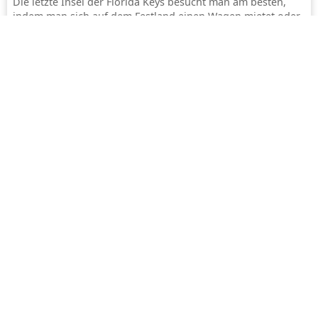
Die letzte Insel der Florida Keys besucht man am besten,
indem man sich auf dem Festland einen Wagen mietet oder
am Miami International Airport den Bus-Shuttle nimmt...
mehr
Paris
Paris ist berühmt für seine atemberaubende Architektur
und sein kulturelles Leben dank der zahlreichen Museen
und Theater sowie seines romantischen historischen
Zentrums an der Seine...
mehr