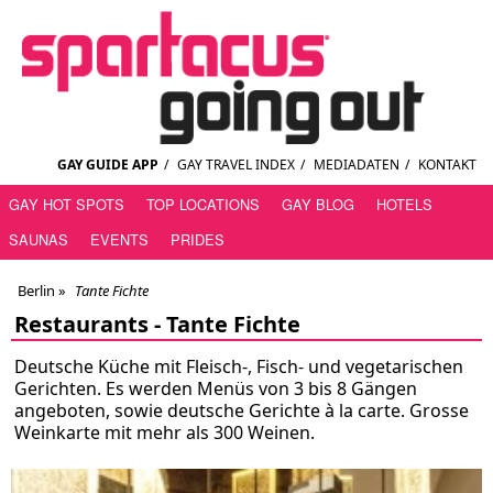
GAY GUIDE APP
/
GAY TRAVEL INDEX
/
MEDIADATEN
/
KONTAKT
GAY HOT SPOTS
TOP LOCATIONS
GAY BLOG
HOTELS
SAUNAS
EVENTS
PRIDES
Berlin
»
Tante Fichte
Restaurants -
Tante Fichte
Deutsche Küche mit Fleisch-, Fisch- und vegetarischen
Gerichten. Es werden Menüs von 3 bis 8 Gängen
angeboten, sowie deutsche Gerichte à la carte. Grosse
Weinkarte mit mehr als 300 Weinen.