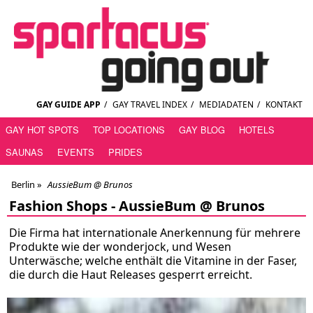
GAY GUIDE APP
/
GAY TRAVEL INDEX
/
MEDIADATEN
/
KONTAKT
GAY HOT SPOTS
TOP LOCATIONS
GAY BLOG
HOTELS
SAUNAS
EVENTS
PRIDES
Berlin
»
AussieBum @ Brunos
Fashion Shops -
AussieBum @ Brunos
Die Firma hat internationale Anerkennung für mehrere
Produkte wie der wonderjock, und Wesen
Unterwäsche; welche enthält die Vitamine in der Faser,
die durch die Haut Releases gesperrt erreicht.