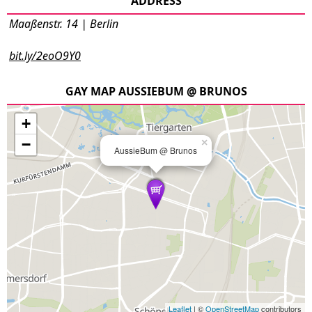
ADDRESS
Maaßenstr. 14 | Berlin
bit.ly/2eoO9Y0
GAY MAP AUSSIEBUM @ BRUNOS
+
−
×
AussieBum @ Brunos
Leaflet
| ©
OpenStreetMap
contributors