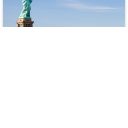
New York
New York (auch "Big Apple" genannt) hat erstaunlich viel zu
bieten, von vielfältigen Schwulenbars und Tanzclubs bin hin
zum Shoppen. Die Stadt, in der die Stonewall-Aufstände
stattfanden, hat eine lebendige LGBT-Gemeinschaft und ist
nicht ohne Grund auch als "Stadt, die niemals schläft"
bekannt...
mehr