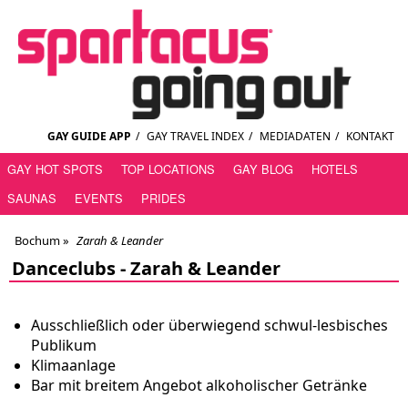
GAY GUIDE APP
/
GAY TRAVEL INDEX
/
MEDIADATEN
/
KONTAKT
GAY HOT SPOTS
TOP LOCATIONS
GAY BLOG
HOTELS
SAUNAS
EVENTS
PRIDES
Bochum
»
Zarah & Leander
Danceclubs -
Zarah & Leander
Ausschließlich oder überwiegend schwul-lesbisches
Publikum
Klimaanlage
Bar mit breitem Angebot alkoholischer Getränke