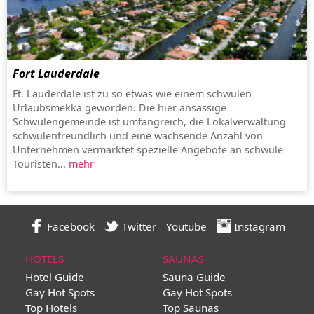
Fort Lauderdale
Ft. Lauderdale ist zu so etwas wie einem schwulen
Urlaubsmekka geworden. Die hier ansässige
Schwulengemeinde ist umfangreich, die Lokalverwaltung
schwulenfreundlich und eine wachsende Anzahl von
Unternehmen vermarktet spezielle Angebote an schwule
Touristen...
mehr
Facebook
Twitter
Youtube
Instagram
HOTELS
SAUNAS
Hotel Guide
Sauna Guide
Gay Hot Spots
Gay Hot Spots
Top Hotels
Top Saunas