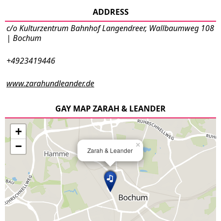
ADDRESS
c/o Kulturzentrum Bahnhof Langendreer, Wallbaumweg 108
| Bochum
+4923419446
www.zarahundleander.de
GAY MAP ZARAH & LEANDER
+
−
×
Zarah & Leander