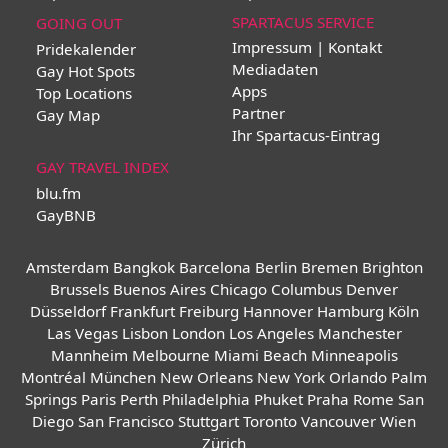
SPARTACUS SERVICE
GOING OUT
Impressum | Kontakt
Pridekalender
Mediadaten
Gay Hot Spots
Apps
Top Locations
Partner
Gay Map
Ihr Spartacus-Eintrag
GAY TRAVEL INDEX
blu.fm
GayBNB
Amsterdam
Bangkok
Barcelona
Berlin
Bremen
Brighton
Brussels
Buenos Aires
Chicago
Columbus
Denver
Düsseldorf
Frankfurt
Freiburg
Hannover
Hamburg
Köln
Las Vegas
Lisbon
London
Los Angeles
Manchester
Mannheim
Melbourne
Miami Beach
Minneapolis
Montréal
München
New Orleans
New York
Orlando
Palm
Springs
Paris
Perth
Philadelphia
Phuket
Praha
Rome
San
Diego
San Francisco
Stuttgart
Toronto
Vancouver
Wien
Zürich