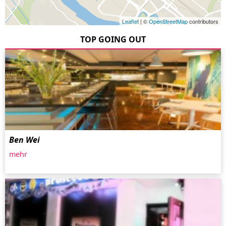
Leaflet
| ©
OpenStreetMap
contributors
TOP GOING OUT
Ben Wei
mehr