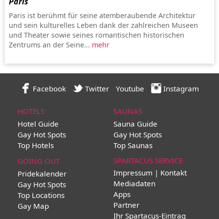
Paris
Paris ist berühmt für seine atemberaubende Architektur
und sein kulturelles Leben dank der zahlreichen Museen
und Theater sowie seines romantischen historischen
Zentrums an der Seine...
mehr
Facebook
Twitter
Youtube
Instagram
HOTELS
SAUNAS
Hotel Guide
Sauna Guide
Gay Hot Spots
Gay Hot Spots
Top Hotels
Top Saunas
SPARTACUS SERVICE
GOING OUT
Impressum | Kontakt
Pridekalender
Mediadaten
Gay Hot Spots
Apps
Top Locations
Partner
Gay Map
Ihr Spartacus-Eintrag