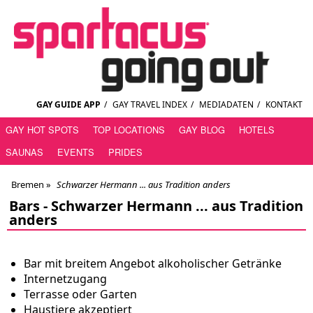
GAY GUIDE APP
/
GAY TRAVEL INDEX
/
MEDIADATEN
/
KONTAKT
GAY HOT SPOTS
TOP LOCATIONS
GAY BLOG
HOTELS
SAUNAS
EVENTS
PRIDES
Bremen
»
Schwarzer Hermann ... aus Tradition anders
Bars -
Schwarzer Hermann ... aus Tradition
anders
Bar mit breitem Angebot alkoholischer Getränke
Internetzugang
Terrasse oder Garten
Haustiere akzeptiert