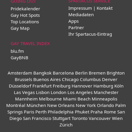
SPARTACUS SERVICE
GOING OUT
Impressum | Kontakt
Pridekalender
Mediadaten
Gay Hot Spots
Apps
Top Locations
Partner
Gay Map
Ihr Spartacus-Eintrag
GAY TRAVEL INDEX
blu.fm
GayBNB
Amsterdam
Bangkok
Barcelona
Berlin
Bremen
Brighton
Brussels
Buenos Aires
Chicago
Columbus
Denver
Düsseldorf
Frankfurt
Freiburg
Hannover
Hamburg
Köln
Las Vegas
Lisbon
London
Los Angeles
Manchester
Mannheim
Melbourne
Miami Beach
Minneapolis
Montréal
München
New Orleans
New York
Orlando
Palm
Springs
Paris
Perth
Philadelphia
Phuket
Praha
Rome
San
Diego
San Francisco
Stuttgart
Toronto
Vancouver
Wien
Zürich