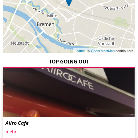
Leaflet
| ©
OpenStreetMap
contributors
TOP GOING OUT
Aiiro Cafe
mehr