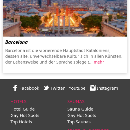
Barcelona
Barcelona ist die vibrierende Hauptstadt Kataloniens,
dessen alte, unverwechselbare Kultur sich in allen Künsten,
der Lebensweise und der Sprache spiegelt...
mehr
Facebook
Twitter
Youtube
Instagram
HOTELS
SAUNAS
Hotel Guide
Sauna Guide
Gay Hot Spots
Gay Hot Spots
Top Hotels
Top Saunas