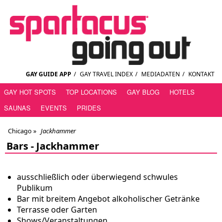
GAY GUIDE APP
/
GAY TRAVEL INDEX
/
MEDIADATEN
/
KONTAKT
GAY HOT SPOTS
TOP LOCATIONS
GAY BLOG
HOTELS
SAUNAS
EVENTS
PRIDES
Chicago
»
Jackhammer
Bars -
Jackhammer
ausschließlich oder überwiegend schwules
Publikum
Bar mit breitem Angebot alkoholischer Getränke
Terrasse oder Garten
Shows/Veranstaltungen