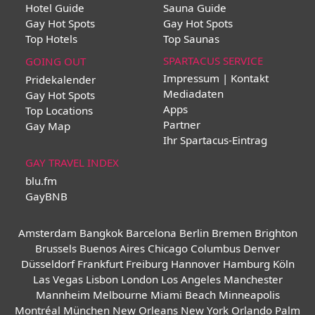
Hotel Guide
Sauna Guide
Gay Hot Spots
Gay Hot Spots
Top Hotels
Top Saunas
SPARTACUS SERVICE
GOING OUT
Impressum | Kontakt
Pridekalender
Mediadaten
Gay Hot Spots
Apps
Top Locations
Partner
Gay Map
Ihr Spartacus-Eintrag
GAY TRAVEL INDEX
blu.fm
GayBNB
Amsterdam
Bangkok
Barcelona
Berlin
Bremen
Brighton
Brussels
Buenos Aires
Chicago
Columbus
Denver
Düsseldorf
Frankfurt
Freiburg
Hannover
Hamburg
Köln
Las Vegas
Lisbon
London
Los Angeles
Manchester
Mannheim
Melbourne
Miami Beach
Minneapolis
Montréal
München
New Orleans
New York
Orlando
Palm