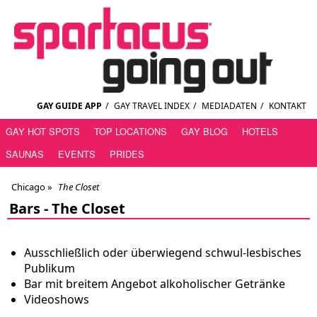
GAY GUIDE APP
/
GAY TRAVEL INDEX
/
MEDIADATEN
/
KONTAKT
GAY HOT SPOTS
TOP LOCATIONS
GAY BLOG
HOTELS
SAUNAS
EVENTS
PRIDES
Chicago
»
The Closet
Bars -
The Closet
Ausschließlich oder überwiegend schwul-lesbisches
Publikum
Bar mit breitem Angebot alkoholischer Getränke
Videoshows