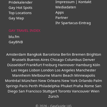
Impressum | Kontakt
Pridekalender
Mediadaten
Gay Hot Spots
Apps
Top Locations
Partner
Gay Map
Ihr Spartacus-Eintrag
GAY TRAVEL INDEX
blu.fm
GayBNB
Amsterdam
Bangkok
Barcelona
Berlin
Bremen
Brighton
Brussels
Buenos Aires
Chicago
Columbus
Denver
Düsseldorf
Frankfurt
Freiburg
Hannover
Hamburg
Köln
Las Vegas
Lisbon
London
Los Angeles
Manchester
Mannheim
Melbourne
Miami Beach
Minneapolis
Montréal
München
New Orleans
New York
Orlando
Palm
Springs
Paris
Perth
Philadelphia
Phuket
Praha
Rome
San
Diego
San Francisco
Stuttgart
Toronto
Vancouver
Wien
Zürich
© 2026 - GayGuide UG