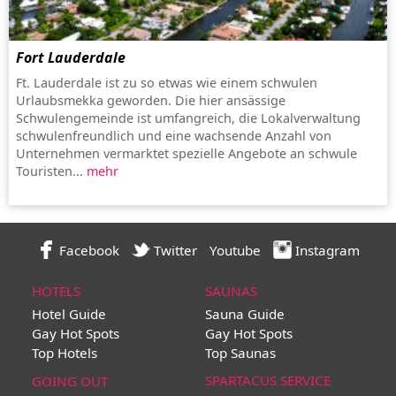
Fort Lauderdale
Ft. Lauderdale ist zu so etwas wie einem schwulen
Urlaubsmekka geworden. Die hier ansässige
Schwulengemeinde ist umfangreich, die Lokalverwaltung
schwulenfreundlich und eine wachsende Anzahl von
Unternehmen vermarktet spezielle Angebote an schwule
Touristen...
mehr
Facebook
Twitter
Youtube
Instagram
HOTELS
SAUNAS
Hotel Guide
Sauna Guide
Gay Hot Spots
Gay Hot Spots
Top Hotels
Top Saunas
SPARTACUS SERVICE
GOING OUT