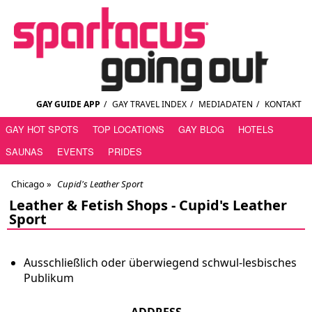
GAY GUIDE APP
/
GAY TRAVEL INDEX
/
MEDIADATEN
/
KONTAKT
GAY HOT SPOTS
TOP LOCATIONS
GAY BLOG
HOTELS
SAUNAS
EVENTS
PRIDES
Chicago
»
Cupid's Leather Sport
Leather & Fetish Shops -
Cupid's Leather
Sport
Ausschließlich oder überwiegend schwul-lesbisches
Publikum