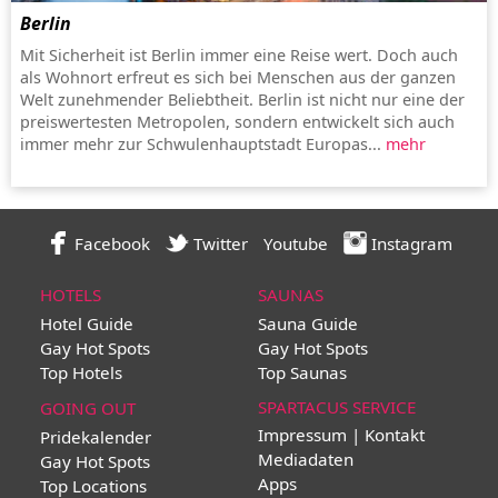
Berlin
Mit Sicherheit ist Berlin immer eine Reise wert. Doch auch
als Wohnort erfreut es sich bei Menschen aus der ganzen
Welt zunehmender Beliebtheit. Berlin ist nicht nur eine der
preiswertesten Metropolen, sondern entwickelt sich auch
immer mehr zur Schwulenhauptstadt Europas...
mehr
Facebook
Twitter
Youtube
Instagram
HOTELS
SAUNAS
Hotel Guide
Sauna Guide
Gay Hot Spots
Gay Hot Spots
Top Hotels
Top Saunas
SPARTACUS SERVICE
GOING OUT
Impressum | Kontakt
Pridekalender
Mediadaten
Gay Hot Spots
Apps
Top Locations