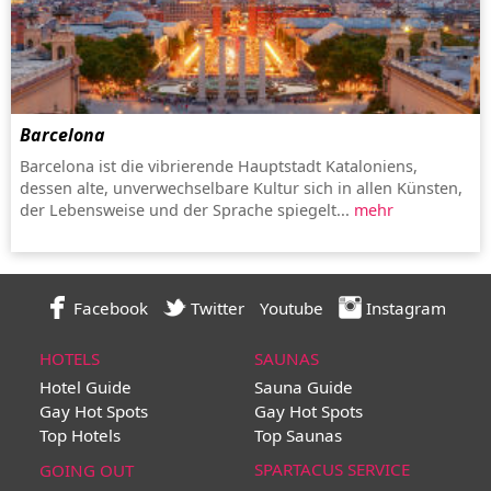
Barcelona
Barcelona ist die vibrierende Hauptstadt Kataloniens,
dessen alte, unverwechselbare Kultur sich in allen Künsten,
der Lebensweise und der Sprache spiegelt...
mehr
Facebook
Twitter
Youtube
Instagram
HOTELS
SAUNAS
Hotel Guide
Sauna Guide
Gay Hot Spots
Gay Hot Spots
Top Hotels
Top Saunas
SPARTACUS SERVICE
GOING OUT