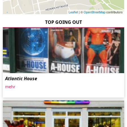
Leaflet
| ©
OpenStreetMap
contributors
TOP GOING OUT
Atlantic House
mehr