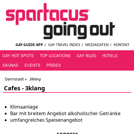
GAY GUIDE APP
/
GAY TRAVEL INDEX
/
MEDIADATEN
/
KONTAKT
GAY HOT SPOTS
TOP LOCATIONS
GAY BLOG
HOTELS
SAUNAS
EVENTS
PRIDES
Darmstadt
»
3klang
Cafes -
3klang
Klimaanlage
Bar mit breitem Angebot alkoholischer Getränke
umfangreiches Speisenangebot