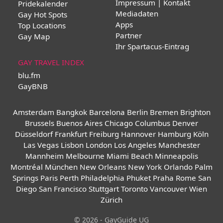
Impressum | Kontakt
Pridekalender
Mediadaten
Gay Hot Spots
Apps
Top Locations
Partner
Gay Map
Ihr Spartacus-Eintrag
GAY TRAVEL INDEX
blu.fm
GayBNB
Amsterdam
Bangkok
Barcelona
Berlin
Bremen
Brighton
Brussels
Buenos Aires
Chicago
Columbus
Denver
Düsseldorf
Frankfurt
Freiburg
Hannover
Hamburg
Köln
Las Vegas
Lisbon
London
Los Angeles
Manchester
Mannheim
Melbourne
Miami Beach
Minneapolis
Montréal
München
New Orleans
New York
Orlando
Palm
Springs
Paris
Perth
Philadelphia
Phuket
Praha
Rome
San
Diego
San Francisco
Stuttgart
Toronto
Vancouver
Wien
Zürich
© 2026 - GayGuide UG