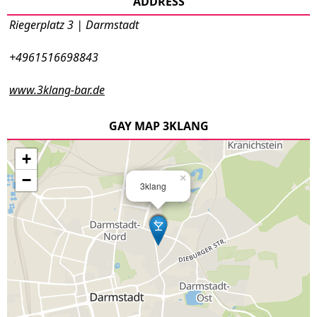
ADDRESS
Riegerplatz 3 | Darmstadt
+4961516698843
www.3klang-bar.de
GAY MAP 3KLANG
+
−
×
3klang