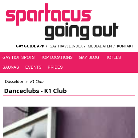
GAY GUIDE APP
/
GAY TRAVEL INDEX
/
MEDIADATEN
/
KONTAKT
GAY HOT SPOTS
TOP LOCATIONS
GAY BLOG
HOTELS
SAUNAS
EVENTS
PRIDES
Düsseldorf
»
K1 Club
Danceclubs -
K1 Club