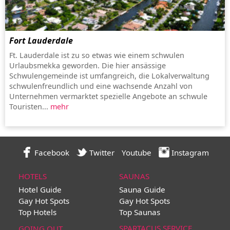
Fort Lauderdale
Ft. Lauderdale ist zu so etwas wie einem schwulen
Urlaubsmekka geworden. Die hier ansässige
Schwulengemeinde ist umfangreich, die Lokalverwaltung
schwulenfreundlich und eine wachsende Anzahl von
Unternehmen vermarktet spezielle Angebote an schwule
Touristen...
mehr
Facebook
Twitter
Youtube
Instagram
HOTELS
SAUNAS
Hotel Guide
Sauna Guide
Gay Hot Spots
Gay Hot Spots
Top Hotels
Top Saunas
SPARTACUS SERVICE
GOING OUT