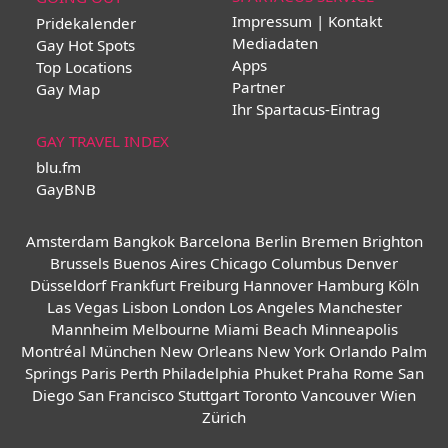
Impressum | Kontakt
Pridekalender
Mediadaten
Gay Hot Spots
Apps
Top Locations
Partner
Gay Map
Ihr Spartacus-Eintrag
GAY TRAVEL INDEX
blu.fm
GayBNB
Amsterdam
Bangkok
Barcelona
Berlin
Bremen
Brighton
Brussels
Buenos Aires
Chicago
Columbus
Denver
Düsseldorf
Frankfurt
Freiburg
Hannover
Hamburg
Köln
Las Vegas
Lisbon
London
Los Angeles
Manchester
Mannheim
Melbourne
Miami Beach
Minneapolis
Montréal
München
New Orleans
New York
Orlando
Palm
Springs
Paris
Perth
Philadelphia
Phuket
Praha
Rome
San
Diego
San Francisco
Stuttgart
Toronto
Vancouver
Wien
Zürich