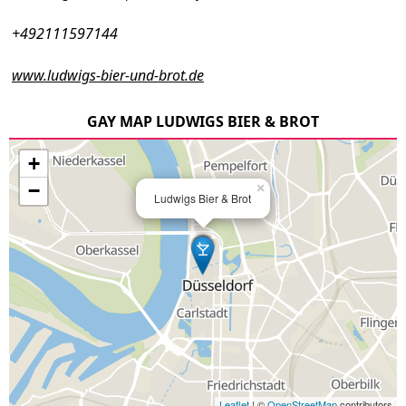
+492111597144
www.ludwigs-bier-und-brot.de
GAY MAP LUDWIGS BIER & BROT
+
−
×
Ludwigs Bier & Brot
Leaflet
| ©
OpenStreetMap
contributors