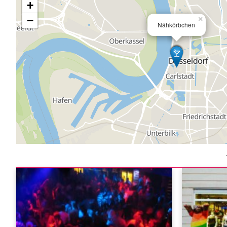
+
−
×
Nähkörbchen