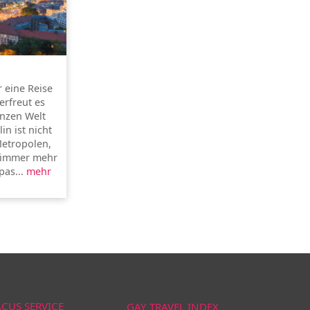
r eine Reise
erfreut es
anzen Welt
in ist nicht
Metropolen,
h immer mehr
pas...
mehr
ACUS SERVICE
GAY TRAVEL INDEX