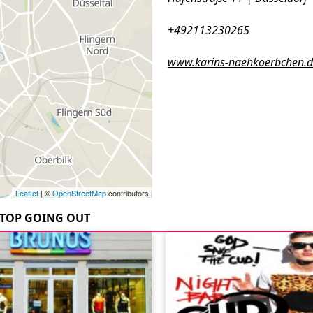
+492113230265
www.karins-naehkoerbchen.d
Leaflet
| ©
OpenStreetMap
contributors
TOP GOING OUT