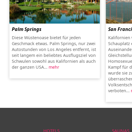
Palm Springs
San Franc
Diese Wüstenoase bietet für jeden
Kalifornien 
Geschmack etwas. Palm Springs, nur zwei
Schauplatz 
Autostunden von Los Angeles entfernt, ist
Auseinande
seit langem ein beliebtes Ausflugsziel von
Gleichstell
Schwulen sowohl aus Kalifornien als auch
Homosexuel
der ganzen USA...
mehr
Kampf für 
wurde sie z
überraschen
Volksentsch
verboten...
HOTELS
SAUNAS