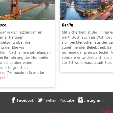
isco
Berlin
war in den letzten Jahren
Mit Sicherheit ist Berlin imme
einer heftigen
wert. Doch auch als Wohnort 
rsetzung über die
sich bei Menschen aus der g
ung der Ehe von
zunehmender Beliebtheit. Berl
len. Nach einem jahrelangen
nur eine der preiswertesten 
die Einführung der Homoehe
sondern entwickelt sich auc
unächst über einen
zur Schwulenhauptstadt Euro
d erfolgreichen
eid (Proposition 8) wieder
mehr
Facebook
Twitter
Youtube
Instagram
SPART
GOING OUT