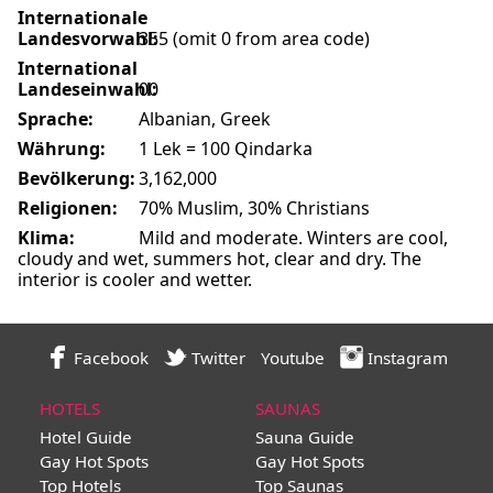
Internationale
Landesvorwahl:
355 (omit 0 from area code)
International
Landeseinwahl:
00
Sprache:
Albanian, Greek
Währung:
1 Lek = 100 Qindarka
Bevölkerung:
3,162,000
Religionen:
70% Muslim, 30% Christians
Klima:
Mild and moderate. Winters are cool,
cloudy and wet, summers hot, clear and dry. The
interior is cooler and wetter.
Facebook
Twitter
Youtube
Instagram
HOTELS
SAUNAS
Hotel Guide
Sauna Guide
Gay Hot Spots
Gay Hot Spots
Top Hotels
Top Saunas