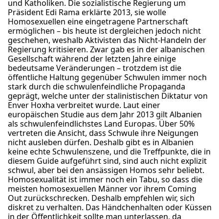
und Katholiken. Die sozialistische Regierung um
Präsident Edi Rama erklärte 2013, sie wolle
Homosexuellen eine eingetragene Partnerschaft
ermöglichen – bis heute ist dergleichen jedoch nicht
geschehen, weshalb Aktivisten das Nicht-Handeln der
Regierung kritisieren. Zwar gab es in der albanischen
Gesellschaft während der letzten Jahre einige
bedeutsame Veränderungen – trotzdem ist die
öffentliche Haltung gegenüber Schwulen immer noch
stark durch die schwulenfeindliche Propaganda
geprägt, welche unter der stalinistischen Diktatur von
Enver Hoxha verbreitet wurde. Laut einer
europäischen Studie aus dem Jahr 2013 gilt Albanien
als schwulenfeindlichstes Land Europas. Über 50%
vertreten die Ansicht, dass Schwule ihre Neigungen
nicht ausleben dürfen. Deshalb gibt es in Albanien
keine echte Schwulenszene, und die Treffpunkte, die in
diesem Guide aufgeführt sind, sind auch nicht explizit
schwul, aber bei den ansässigen Homos sehr beliebt.
Homosexualität ist immer noch ein Tabu, so dass die
meisten homosexuellen Männer vor ihrem Coming
Out zurückschrecken. Deshalb empfehlen wir, sich
diskret zu verhalten. Das Händchenhalten oder Küssen
in der Öffentlichkeit sollte man unterlassen, da