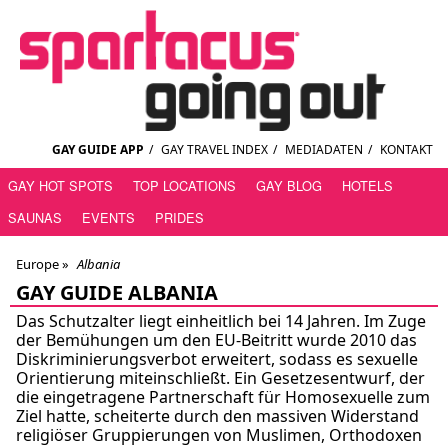
GAY GUIDE APP
/
GAY TRAVEL INDEX
/
MEDIADATEN
/
KONTAKT
GAY HOT SPOTS
TOP LOCATIONS
GAY BLOG
HOTELS
SAUNAS
EVENTS
PRIDES
Europe »
Albania
GAY GUIDE ALBANIA
Das Schutzalter liegt einheitlich bei 14 Jahren. Im Zuge
der Bemühungen um den EU-Beitritt wurde 2010 das
Diskriminierungsverbot erweitert, sodass es sexuelle
Orientierung miteinschließt. Ein Gesetzesentwurf, der
die eingetragene Partnerschaft für Homosexuelle zum
Ziel hatte, scheiterte durch den massiven Widerstand
religiöser Gruppierungen von Muslimen, Orthodoxen