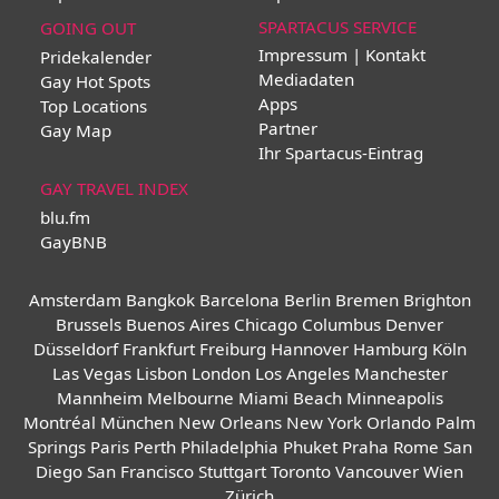
SPARTACUS SERVICE
GOING OUT
Impressum | Kontakt
Pridekalender
Mediadaten
Gay Hot Spots
Apps
Top Locations
Partner
Gay Map
Ihr Spartacus-Eintrag
GAY TRAVEL INDEX
blu.fm
GayBNB
Amsterdam
Bangkok
Barcelona
Berlin
Bremen
Brighton
Brussels
Buenos Aires
Chicago
Columbus
Denver
Düsseldorf
Frankfurt
Freiburg
Hannover
Hamburg
Köln
Las Vegas
Lisbon
London
Los Angeles
Manchester
Mannheim
Melbourne
Miami Beach
Minneapolis
Montréal
München
New Orleans
New York
Orlando
Palm
Springs
Paris
Perth
Philadelphia
Phuket
Praha
Rome
San
Diego
San Francisco
Stuttgart
Toronto
Vancouver
Wien
Zürich