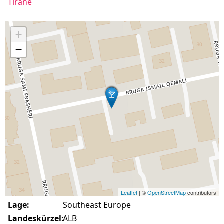
Tiranë
+
−
Leaflet
| ©
OpenStreetMap
contributors
Lage:
Southeast Europe
Landeskürzel:
ALB