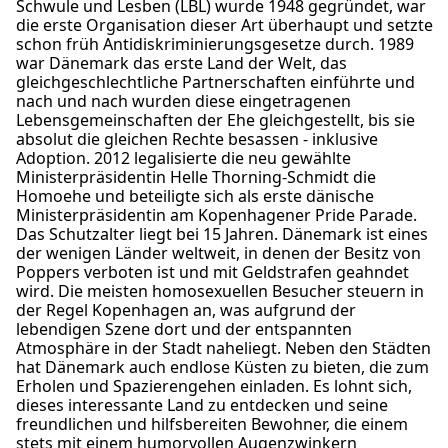
Schwule und Lesben (LBL) wurde 1948 gegründet, war
die erste Organisation dieser Art überhaupt und setzte
schon früh Antidiskriminierungsgesetze durch. 1989
war Dänemark das erste Land der Welt, das
gleichgeschlechtliche Partnerschaften einführte und
nach und nach wurden diese eingetragenen
Lebensgemeinschaften der Ehe gleichgestellt, bis sie
absolut die gleichen Rechte besassen - inklusive
Adoption. 2012 legalisierte die neu gewählte
Ministerpräsidentin Helle Thorning-Schmidt die
Homoehe und beteiligte sich als erste dänische
Ministerpräsidentin am Kopenhagener Pride Parade.
Das Schutzalter liegt bei 15 Jahren. Dänemark ist eines
der wenigen Länder weltweit, in denen der Besitz von
Poppers verboten ist und mit Geldstrafen geahndet
wird. Die meisten homosexuellen Besucher steuern in
der Regel Kopenhagen an, was aufgrund der
lebendigen Szene dort und der entspannten
Atmosphäre in der Stadt naheliegt. Neben den Städten
hat Dänemark auch endlose Küsten zu bieten, die zum
Erholen und Spazierengehen einladen. Es lohnt sich,
dieses interessante Land zu entdecken und seine
freundlichen und hilfsbereiten Bewohner, die einem
stets mit einem humorvollen Augenzwinkern