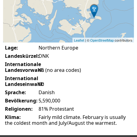
Leaflet
| ©
OpenStreetMap
contributors
Lage:
Northern Europe
Landeskürzel:
DNK
Internationale
Landesvorwahl:
45 (no area codes)
International
Landeseinwahl:
00
Sprache:
Danish
Bevölkerung:
5,590,000
Religionen:
81% Protestant
Klima:
Fairly mild climate. February is usually
the coldest month and July/August the warmest.