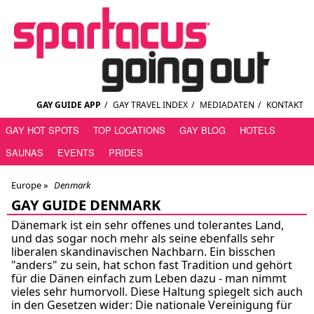
GAY GUIDE APP
/
GAY TRAVEL INDEX
/
MEDIADATEN
/
KONTAKT
GAY HOT SPOTS
TOP LOCATIONS
GAY BLOG
HOTELS
SAUNAS
EVENTS
PRIDES
Europe »
Denmark
GAY GUIDE DENMARK
Dänemark ist ein sehr offenes und tolerantes Land,
und das sogar noch mehr als seine ebenfalls sehr
liberalen skandinavischen Nachbarn. Ein bisschen
"anders" zu sein, hat schon fast Tradition und gehört
für die Dänen einfach zum Leben dazu - man nimmt
vieles sehr humorvoll. Diese Haltung spiegelt sich auch
in den Gesetzen wider: Die nationale Vereinigung für