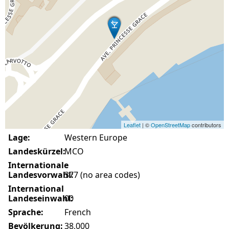
Leaflet
| ©
OpenStreetMap
contributors
Lage:
Western Europe
Landeskürzel:
MCO
Internationale
Landesvorwahl:
377 (no area codes)
International
Landeseinwahl:
00
Sprache:
French
Bevölkerung:
38,000