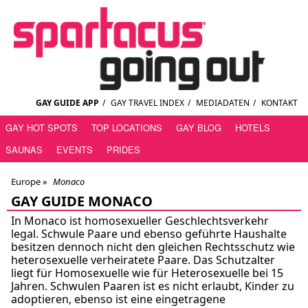
GAY GUIDE APP
/
GAY TRAVEL INDEX
/
MEDIADATEN
/
KONTAKT
GAY HOT SPOTS
TOP LOCATIONS
GAY BLOG
HOTELS
SAUNAS
EVENTS
PRIDES
Europe »
Monaco
GAY GUIDE MONACO
In Monaco ist homosexueller Geschlechtsverkehr
legal. Schwule Paare und ebenso geführte Haushalte
besitzen dennoch nicht den gleichen Rechtsschutz wie
heterosexuelle verheiratete Paare. Das Schutzalter
liegt für Homosexuelle wie für Heterosexuelle bei 15
Jahren. Schwulen Paaren ist es nicht erlaubt, Kinder zu
adoptieren, ebenso ist eine eingetragene