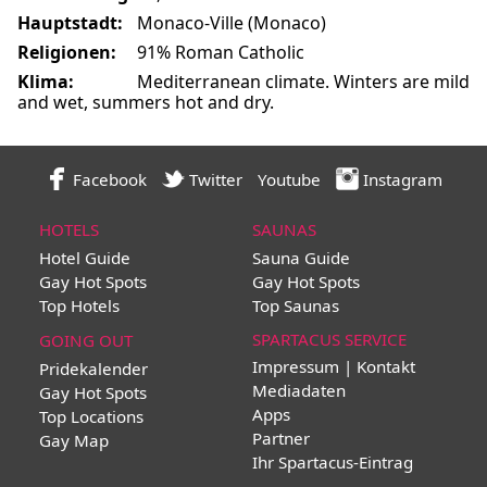
Hauptstadt:
Monaco-Ville (Monaco)
Religionen:
91% Roman Catholic
Klima:
Mediterranean climate. Winters are mild
and wet, summers hot and dry.
Facebook
Twitter
Youtube
Instagram
HOTELS
SAUNAS
Hotel Guide
Sauna Guide
Gay Hot Spots
Gay Hot Spots
Top Hotels
Top Saunas
SPARTACUS SERVICE
GOING OUT
Impressum | Kontakt
Pridekalender
Mediadaten
Gay Hot Spots
Apps
Top Locations
Partner
Gay Map
Ihr Spartacus-Eintrag