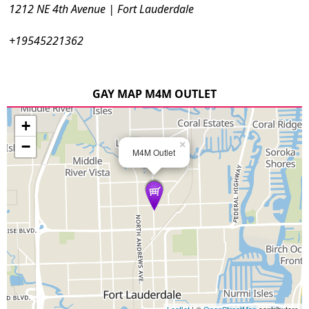
1212 NE 4th Avenue | Fort Lauderdale
+19545221362
GAY MAP M4M OUTLET
+
−
×
M4M Outlet