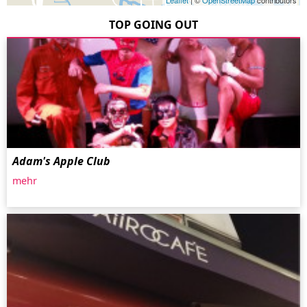
Leaflet
| ©
OpenStreetMap
contributors
TOP GOING OUT
Adam's Apple Club
mehr