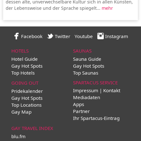
dessen alte, unverwechselbare Kultur sich in allen Künsten,
der Lebensweise und der Sprache spiegelt...
mehr
Facebook
Twitter
Youtube
Instagram
HOTELS
SAUNAS
Hotel Guide
Sauna Guide
Gay Hot Spots
Gay Hot Spots
Top Hotels
Top Saunas
SPARTACUS SERVICE
GOING OUT
Impressum | Kontakt
Pridekalender
Mediadaten
Gay Hot Spots
Apps
Top Locations
Partner
Gay Map
Ihr Spartacus-Eintrag
GAY TRAVEL INDEX
blu.fm