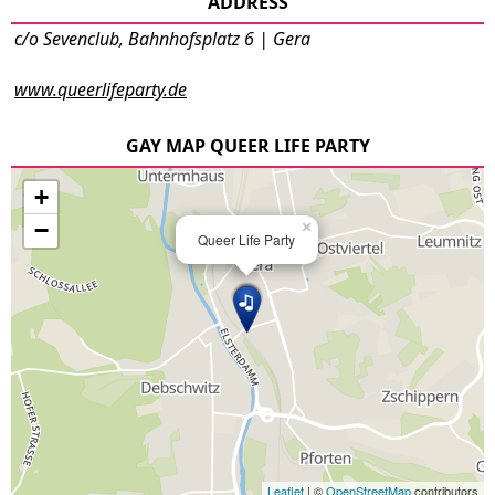
ADDRESS
c/o Sevenclub, Bahnhofsplatz 6 | Gera
www.queerlifeparty.de
GAY MAP QUEER LIFE PARTY
+
−
×
Queer Life Party
Leaflet
| ©
OpenStreetMap
contributors