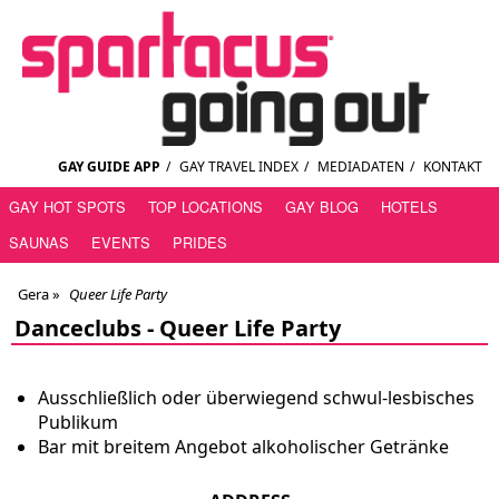
GAY GUIDE APP
/
GAY TRAVEL INDEX
/
MEDIADATEN
/
KONTAKT
GAY HOT SPOTS
TOP LOCATIONS
GAY BLOG
HOTELS
SAUNAS
EVENTS
PRIDES
Gera
»
Queer Life Party
Danceclubs -
Queer Life Party
Ausschließlich oder überwiegend schwul-lesbisches
Publikum
Bar mit breitem Angebot alkoholischer Getränke