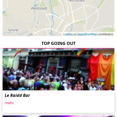
Leaflet
| ©
OpenStreetMap
contributors
TOP GOING OUT
Le Raidd Bar
mehr