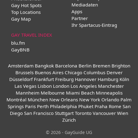
Mediadaten
Gay Hot Spots
Apps
Top Locations
Partner
Gay Map
Ihr Spartacus-Eintrag
GAY TRAVEL INDEX
blu.fm
GayBNB
Amsterdam
Bangkok
Barcelona
Berlin
Bremen
Brighton
Brussels
Buenos Aires
Chicago
Columbus
Denver
Düsseldorf
Frankfurt
Freiburg
Hannover
Hamburg
Köln
Las Vegas
Lisbon
London
Los Angeles
Manchester
Mannheim
Melbourne
Miami Beach
Minneapolis
Montréal
München
New Orleans
New York
Orlando
Palm
Springs
Paris
Perth
Philadelphia
Phuket
Praha
Rome
San
Diego
San Francisco
Stuttgart
Toronto
Vancouver
Wien
Zürich
© 2026 - GayGuide UG