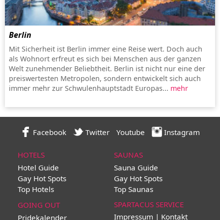
Berlin
Mit Sicherheit ist Berlin immer eine Reise wert. Doch auch
als Wohnort erfreut es sich bei Menschen aus der ganzen
Welt zunehmender Beliebtheit. Berlin ist nicht nur eine der
preiswertesten Metropolen, sondern entwickelt sich auch
immer mehr zur Schwulenhauptstadt Europas...
mehr
Facebook
Twitter
Youtube
Instagram
HOTELS
SAUNAS
Hotel Guide
Sauna Guide
Gay Hot Spots
Gay Hot Spots
Top Hotels
Top Saunas
SPARTACUS SERVICE
GOING OUT
Impressum | Kontakt
Pridekalender