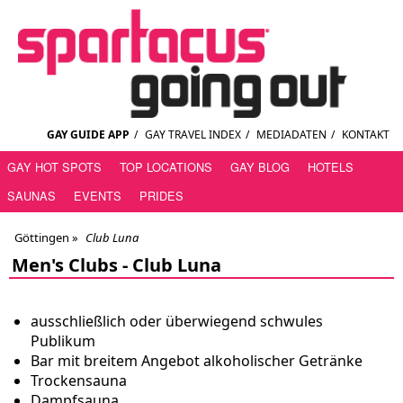
GAY GUIDE APP
/
GAY TRAVEL INDEX
/
MEDIADATEN
/
KONTAKT
GAY HOT SPOTS
TOP LOCATIONS
GAY BLOG
HOTELS
SAUNAS
EVENTS
PRIDES
Göttingen
»
Club Luna
Men's Clubs -
Club Luna
ausschließlich oder überwiegend schwules
Publikum
Bar mit breitem Angebot alkoholischer Getränke
Trockensauna
Dampfsauna