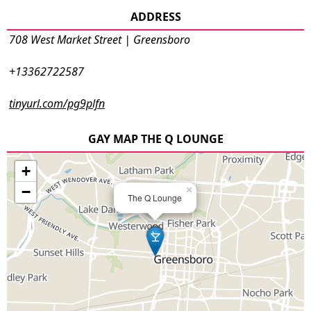
ADDRESS
708 West Market Street | Greensboro
+13362722587
tinyurl.com/pg9plfn
GAY MAP THE Q LOUNGE
+
−
×
The Q Lounge