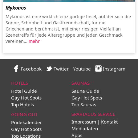
Mykonos
Mykonos ist eine wirklich einzigartige Insel, auf der sich die
Sonne, Schönheit und Gastfreundschaft, für die
Griechenland berühmt ist, mit einer riesigen Vielfalt an
Szenetreffs für jede Altersgruppe und jeden Geschmack
vereinen...
mehr
Facebook
Twitter
Youtube
Instagram
HOTELS
SAUNAS
Hotel Guide
Sauna Guide
Gay Hot Spots
Gay Hot Spots
Top Hotels
Top Saunas
SPARTACUS SERVICE
GOING OUT
Impressum | Kontakt
Pridekalender
Mediadaten
Gay Hot Spots
Apps
Top Locations