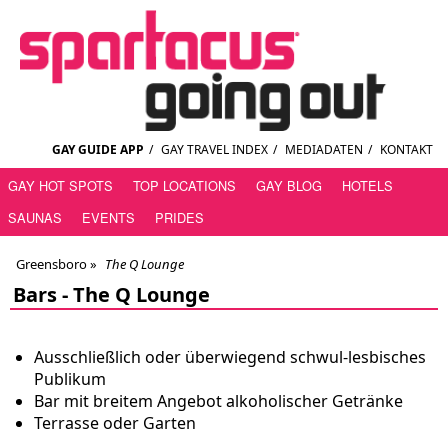
GAY GUIDE APP
/
GAY TRAVEL INDEX
/
MEDIADATEN
/
KONTAKT
GAY HOT SPOTS
TOP LOCATIONS
GAY BLOG
HOTELS
SAUNAS
EVENTS
PRIDES
Greensboro
»
The Q Lounge
Bars -
The Q Lounge
Ausschließlich oder überwiegend schwul-lesbisches
Publikum
Bar mit breitem Angebot alkoholischer Getränke
Terrasse oder Garten