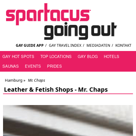
GAY GUIDE APP
/
GAY TRAVEL INDEX
/
MEDIADATEN
/
KONTAKT
GAY HOT SPOTS
TOP LOCATIONS
GAY BLOG
HOTELS
SAUNAS
EVENTS
PRIDES
Hamburg
»
Mr. Chaps
Leather & Fetish Shops -
Mr. Chaps