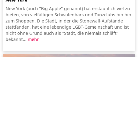
New York (auch "Big Apple" genannt) hat erstaunlich viel zu
bieten, von vielfältigen Schwulenbars und Tanzclubs bin hin
zum Shoppen. Die Stadt, in der die Stonewall-Aufstände
stattfanden, hat eine lebendige LGBT-Gemeinschaft und ist
nicht ohne Grund auch als "Stadt, die niemals schläft"
bekannt...
mehr
Paris
Paris ist berühmt für seine atemberaubende Architektur
und sein kulturelles Leben dank der zahlreichen Museen
und Theater sowie seines romantischen historischen
Zentrums an der Seine...
mehr