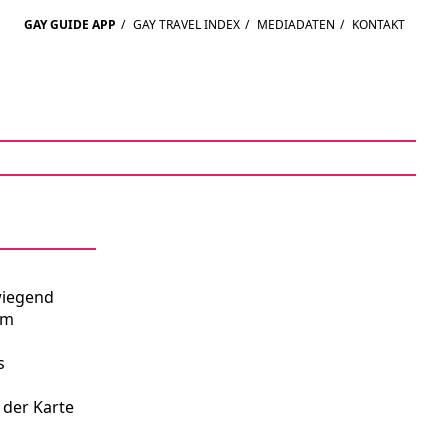
GAY GUIDE APP
/
GAY TRAVEL INDEX
/
MEDIADATEN
/
KONTAKT
wiegend
um
s
 der Karte