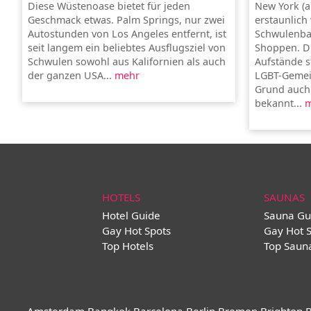
Diese Wüstenoase bietet für jeden
New York (a
Geschmack etwas. Palm Springs, nur zwei
erstaunlich 
Autostunden von Los Angeles entfernt, ist
Schwulenba
seit langem ein beliebtes Ausflugsziel von
Shoppen. Di
Schwulen sowohl aus Kalifornien als auch
Aufstände s
der ganzen USA...
mehr
LGBT-Gemein
Grund auch a
bekannt...
m
HOTELS
SAUNAS
Hotel Guide
Sauna Gu
Gay Hot Spots
Gay Hot 
Top Hotels
Top Saun