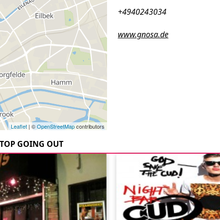
+4940243034
www.gnosa.de
Leaflet
| ©
OpenStreetMap
contributors
TOP GOING OUT