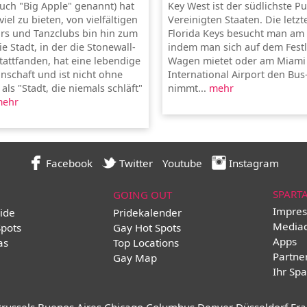
uch "Big Apple" genannt) hat
Key West ist der südlichste P
viel zu bieten, von vielfältigen
Vereinigten Staaten. Die letzt
rs und Tanzclubs bin hin zum
Florida Keys besucht man am 
e Stadt, in der die Stonewall-
indem man sich auf dem Fest
tattfanden, hat eine lebendige
Wagen mietet oder am Miami
schaft und ist nicht ohne
International Airport den Bus
ls "Stadt, die niemals schläft"
nimmt...
mehr
ehr
Facebook
Twitter
Youtube
Instagram
SPART
GOING OUT
Impres
ide
Pridekalender
Media
Spots
Gay Hot Spots
Apps
as
Top Locations
Partne
Gay Map
Ihr Spa