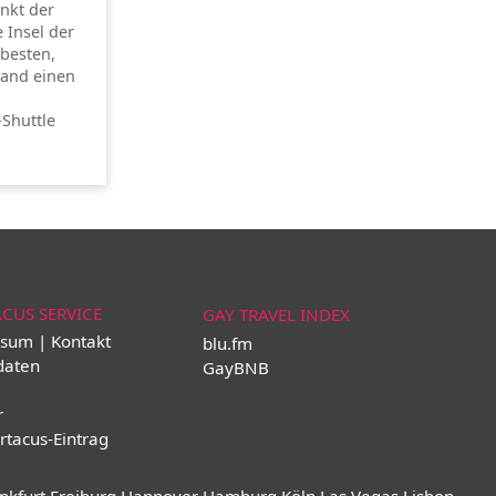
unkt der
e Insel der
besten,
land einen
-Shuttle
ACUS SERVICE
GAY TRAVEL INDEX
sum | Kontakt
blu.fm
daten
GayBNB
r
rtacus-Eintrag