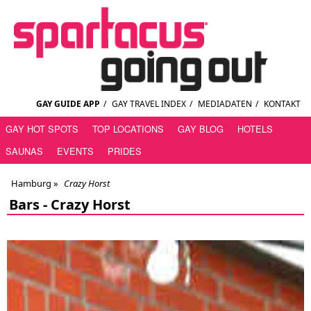
GAY GUIDE APP
/
GAY TRAVEL INDEX
/
MEDIADATEN
/
KONTAKT
GAY HOT SPOTS
TOP LOCATIONS
GAY BLOG
HOTELS
SAUNAS
EVENTS
PRIDES
Hamburg
»
Crazy Horst
Bars -
Crazy Horst