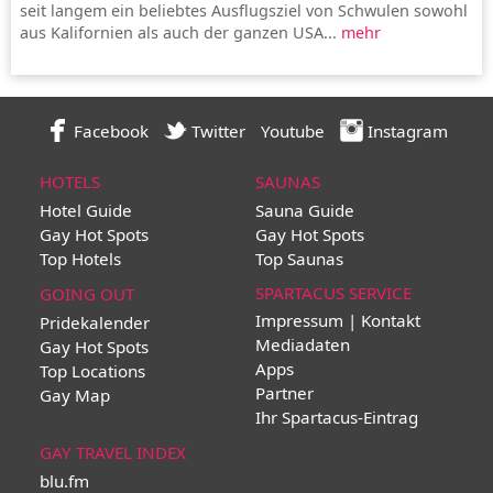
seit langem ein beliebtes Ausflugsziel von Schwulen sowohl
aus Kalifornien als auch der ganzen USA...
mehr
Facebook
Twitter
Youtube
Instagram
HOTELS
SAUNAS
Hotel Guide
Sauna Guide
Gay Hot Spots
Gay Hot Spots
Top Hotels
Top Saunas
SPARTACUS SERVICE
GOING OUT
Impressum | Kontakt
Pridekalender
Mediadaten
Gay Hot Spots
Apps
Top Locations
Partner
Gay Map
Ihr Spartacus-Eintrag
GAY TRAVEL INDEX
blu.fm