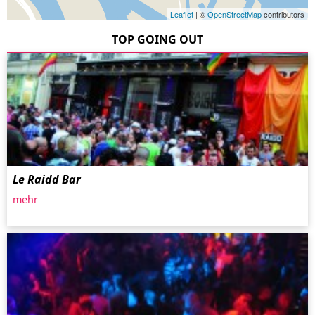
Leaflet
| ©
OpenStreetMap
contributors
TOP GOING OUT
Le Raidd Bar
mehr