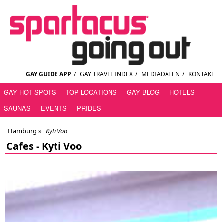
GAY GUIDE APP
/
GAY TRAVEL INDEX
/
MEDIADATEN
/
KONTAKT
GAY HOT SPOTS
TOP LOCATIONS
GAY BLOG
HOTELS
SAUNAS
EVENTS
PRIDES
Hamburg
»
Kyti Voo
Cafes -
Kyti Voo