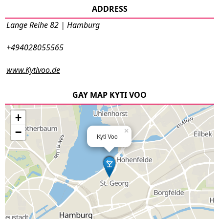
ADDRESS
Lange Reihe 82 | Hamburg
+494028055565
www.Kytivoo.de
GAY MAP KYTI VOO
+
−
×
Kyti Voo