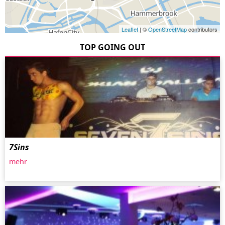
Leaflet
| ©
OpenStreetMap
contributors
TOP GOING OUT
7Sins
mehr